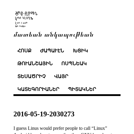
մատեան անկապութեան
ՀՈՍՔ
ԺԱՊԱՒԷՆ
ԽՑԻԿ
ԹՈՒԱՆՇԱՅԻՆ
ՈՍՊՆԵԱԿ
ՏԵՍԱԾՐԻՉ
ՎԱՅՐ
ԿԱՏԵԳՈՐԻԱՆԵՐ
ՊԻՏԱԿՆԵՐ
2016-05-19-2030273
I guess Linus would prefer people to call “Linux”