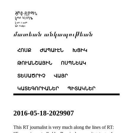
մատեան անկապութեան
ՀՈՍՔ
ԺԱՊԱՒԷՆ
ԽՑԻԿ
ԹՈՒԱՆՇԱՅԻՆ
ՈՍՊՆԵԱԿ
ՏԵՍԱԾՐԻՉ
ՎԱՅՐ
ԿԱՏԵԳՈՐԻԱՆԵՐ
ՊԻՏԱԿՆԵՐ
2016-05-18-2029907
This RT journalist is very much along the lines of RT: