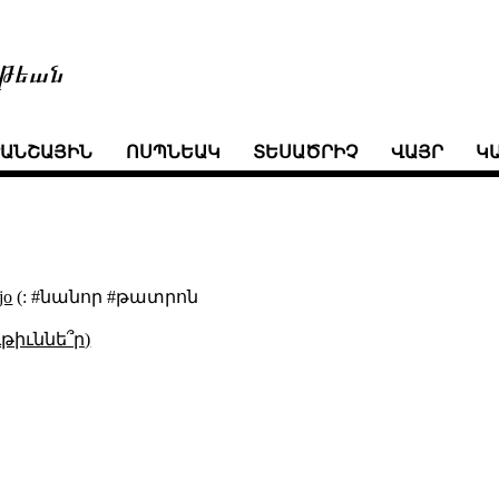
թեան
ՒԱՆՇԱՅԻՆ
ՈՍՊՆԵԱԿ
ՏԵՍԱԾՐԻՉ
ՎԱՅՐ
Կ
jo
(: #նանոր #թատրոն
թիւննե՞ր)