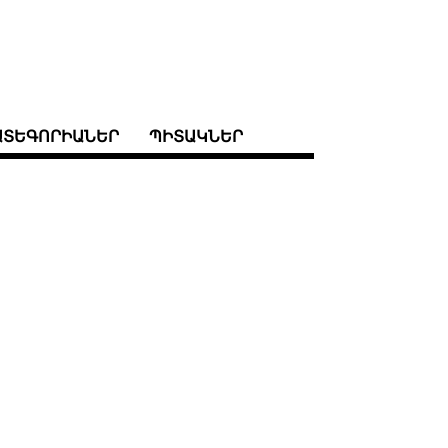
ԱՏԵԳՈՐԻԱՆԵՐ
ՊԻՏԱԿՆԵՐ