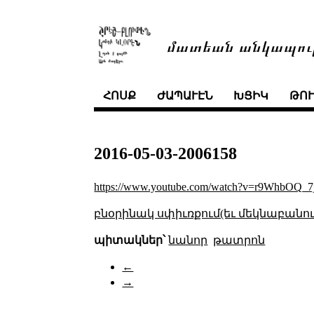
մատեան անկապու
ՀՈՍՔ
ԺԱՊԱՒԷՆ
ԽՑԻԿ
ԹՈ
2016-05-03-2006158
https://www.youtube.com/watch?v=r9WhbOQ_7
բնօրինակ սփիւռքում(եւ մեկնաբանու
պիտակներ՝
նանոր
թատրոն
←
→