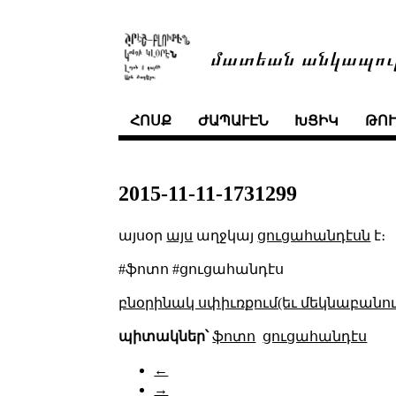
մատեան անկապու
ՀՈՍՔ
ԺԱՊԱՒԷՆ
ԽՑԻԿ
ԹՈ
2015-11-11-1731299
այսօր
այս
աղջկայ
ցուցահանդէսն
է։
#ֆոտո #ցուցահանդէս
բնօրինակ սփիւռքում(եւ մեկնաբանու
պիտակներ՝
ֆոտո
ցուցահանդէս
←
→