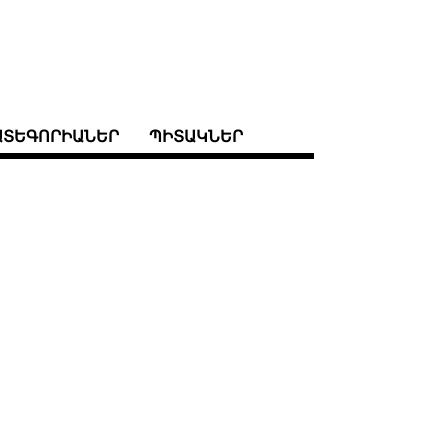
ԱՏԵԳՈՐԻԱՆԵՐ
ՊԻՏԱԿՆԵՐ