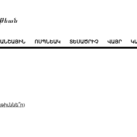
թեան
ՒԱՆՇԱՅԻՆ
ՈՍՊՆԵԱԿ
ՏԵՍԱԾՐԻՉ
ՎԱՅՐ
Կ
թիւննե՞ր)