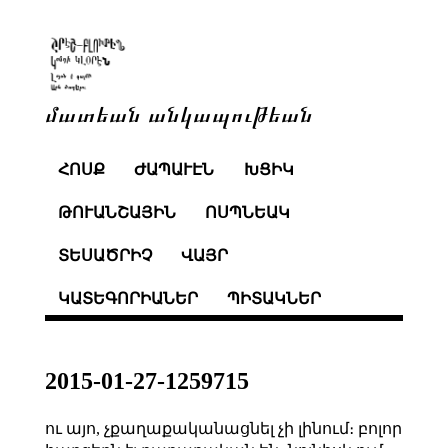
մատեան անկապութեան
ՀՈՍՔ
ԺԱՊԱՒԷՆ
ԽՑԻԿ
ԹՈՒԱՆՇԱՅԻՆ
ՈՍՊՆԵԱԿ
ՏԵՍԱԾՐԻՉ
ՎԱՅՐ
ԿԱՏԵԳՈՐԻԱՆԵՐ
ՊԻՏԱԿՆԵՐ
2015-01-27-1259715
ու այո, չքաղաքականացնել չի լինում։ բոլոր