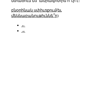
մտածում ես՝ ամրագոտին ո՞ւր է։
բնօրինակ սփիւռքում(եւ
մեկնաբանութիւննե՞ր)
←
→