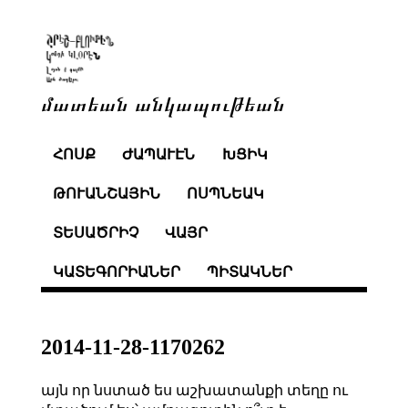
մատեան անկապութեան
ՀՈՍՔ
ԺԱՊԱՒԷՆ
ԽՑԻԿ
ԹՈՒԱՆՇԱՅԻՆ
ՈՍՊՆԵԱԿ
ՏԵՍԱԾՐԻՉ
ՎԱՅՐ
ԿԱՏԵԳՈՐԻԱՆԵՐ
ՊԻՏԱԿՆԵՐ
2014-11-28-1170262
այն որ նստած ես աշխատանքի տեղը ու