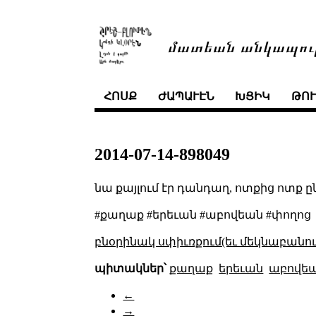
մատեան անկապու
ՀՈՍՔ
ԺԱՊԱՒԷՆ
ԽՑԻԿ
ԹՈ
2014-07-14-898049
նա քայլում էր դանդաղ, ոտքից ոտք ըն
#քաղաք #երեւան #աբովեան #փողոց
բնօրինակ սփիւռքում(եւ մեկնաբանու
պիտակներ՝
քաղաք
երեւան
աբովե
←
→