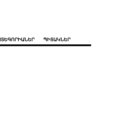
ԱՏԵԳՈՐԻԱՆԵՐ
ՊԻՏԱԿՆԵՐ