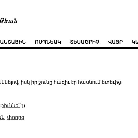
թեան
ՒԱՆՇԱՅԻՆ
ՈՍՊՆԵԱԿ
ՏԵՍԱԾՐԻՉ
ՎԱՅՐ
Կ
կնելով, իսկ իր շունը հազիւ էր հասնում ետեւից։
թիւննե՞ր)
ան
փողոց