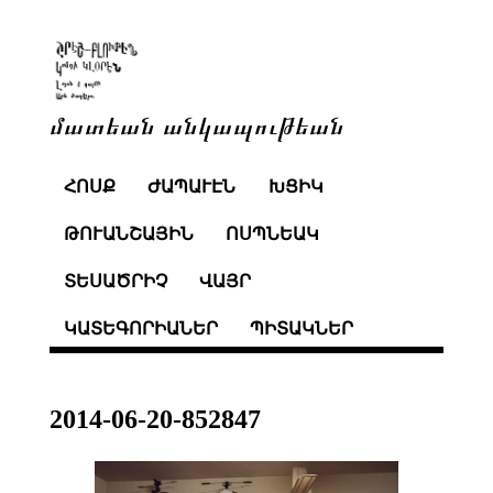
մատեան անկապութեան
ՀՈՍՔ
ԺԱՊԱՒԷՆ
ԽՑԻԿ
ԹՈՒԱՆՇԱՅԻՆ
ՈՍՊՆԵԱԿ
ՏԵՍԱԾՐԻՉ
ՎԱՅՐ
ԿԱՏԵԳՈՐԻԱՆԵՐ
ՊԻՏԱԿՆԵՐ
2014-06-20-852847