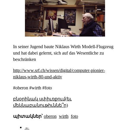
In seiner Jugend baute Niklaus Wirth Modell-Flugzeug
und hat dabei gelernt, sich auf das Wesentliche zu
beschränken
http://www.srf.ch/wissen/digital/computer-pionier-
niklaus-wirth-80-und-aktiv
#oberon #wirth #foto
բնօրինակ սփիւռքում(եւ
մեկնաբանութիւննե՞ր)
պիտակներ՝
oberon
wirth
foto
←