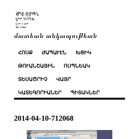
մատեան անկապութեան
ՀՈՍՔ
ԺԱՊԱՒԷՆ
ԽՑԻԿ
ԹՈՒԱՆՇԱՅԻՆ
ՈՍՊՆԵԱԿ
ՏԵՍԱԾՐԻՉ
ՎԱՅՐ
ԿԱՏԵԳՈՐԻԱՆԵՐ
ՊԻՏԱԿՆԵՐ
2014-04-10-712068