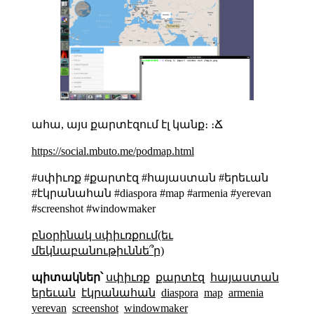
ահա, այս քարտէզում էլ կանք։ ։Ճ
https://social.mbuto.me/podmap.html
#սփիւռք #քարտէզ #հայաստան #երեւան
#էկրանահան #diaspora #map #armenia #yerevan
#screenshot #windowmaker
բնօրինակ սփիւռքում(եւ
մեկնաբանութիւննե՞ր)
պիտակներ՝
սփիւռք
քարտէզ
հայաստան
երեւան
էկրանահան
diaspora
map
armenia
yerevan
screenshot
windowmaker