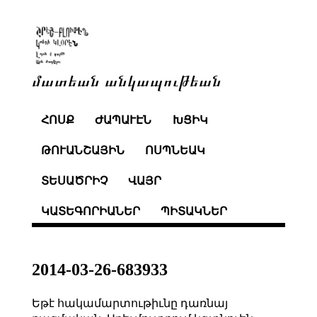
մատեան անկապութեան
ՀՈՍՔ
ԺԱՊԱՒԷՆ
ԽՑԻԿ
ԹՈՒԱՆՇԱՅԻՆ
ՈՍՊՆԵԱԿ
ՏԵՍԱԾՐԻՉ
ՎԱՅՐ
ԿԱՏԵԳՈՐԻԱՆԵՐ
ՊԻՏԱԿՆԵՐ
2014-03-26-683933
Եթէ հակամարտութիւնը դառնայ