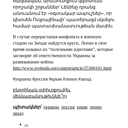
ռազմական, Արեւմուտքում կգտնուեն
որոշակի շրջաններ՝ Լենինը դրանց
անուանում էր «օգտակար ապուշներ», որ
կխօսեն Ուկրայինայի՝ պատերազմ սկսելու
համար պատասխանատւութեան մասին։
В случае перерастания конфликта в военную
стадию на Западе найдутся круги, Ленин в свое
время называл их “полезными идиотами”, которые
заговорят об ответственности Украины за
развязывание войны
http://www.svoboda.org/content/article/25306101.html
#украина #россия #крым #ленин #запад
բնօրինակ սփիւռքում(եւ
մեկնաբանութիւննե՞ր)
պիտակներ՝
украина
россия
крым
ленин
запад
←