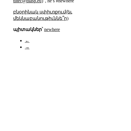
tiltec@diasp.eu
} , he’s #newhere
բնօրինակ սփիւռքում(եւ
մեկնաբանութիւննե՞ր)
պիտակներ՝
newhere
←
→