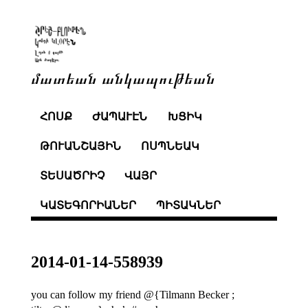
մատեան անկապութեան
ՀՈՍՔ
ԺԱՊԱՒԷՆ
ԽՑԻԿ
ԹՈՒԱՆՇԱՅԻՆ
ՈՍՊՆԵԱԿ
ՏԵՍԱԾՐԻՉ
ՎԱՅՐ
ԿԱՏԵԳՈՐԻԱՆԵՐ
ՊԻՏԱԿՆԵՐ
2014-01-14-558939
you can follow my friend @{Tilmann Becker ;