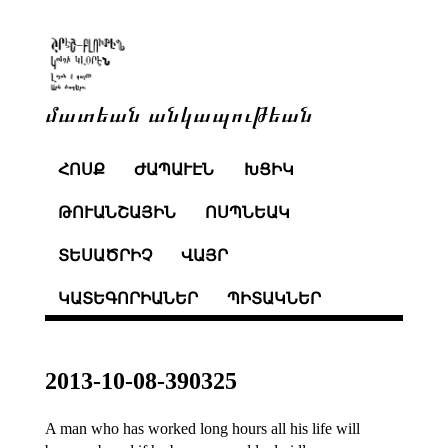
մատեան անկապութեան
ՀՈՍՔ
ԺԱՊԱՒԷՆ
ԽՑԻԿ
ԹՈՒԱՆՇԱՅԻՆ
ՈՍՊՆԵԱԿ
ՏԵՍԱԾՐԻՉ
ՎԱՅՐ
ԿԱՏԵԳՈՐԻԱՆԵՐ
ՊԻՏԱԿՆԵՐ
2013-10-08-390325
A man who has worked long hours all his life will