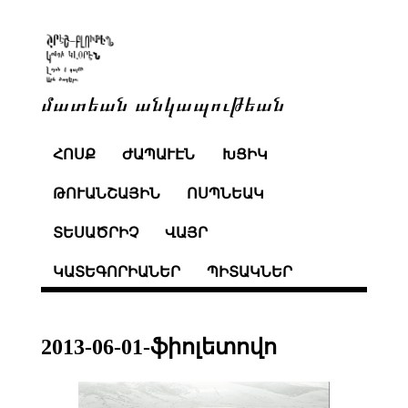
մատեան անկապութեան
ՀՈՍՔ
ԺԱՊԱՒԷՆ
ԽՑԻԿ
ԹՈՒԱՆՇԱՅԻՆ
ՈՍՊՆԵԱԿ
ՏԵՍԱԾՐԻՉ
ՎԱՅՐ
ԿԱՏԵԳՈՐԻԱՆԵՐ
ՊԻՏԱԿՆԵՐ
2013-06-01-ֆիոլետովո