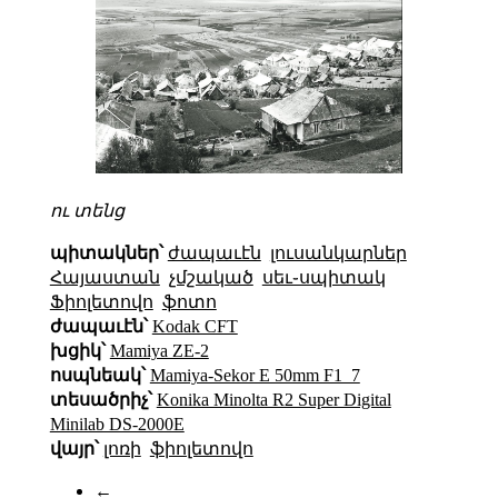
ու տենց
պիտակներ՝
ժապաւէն
լուսանկարներ
Հայաստան
չմշակած
սեւ֊սպիտակ
Ֆիոլետովո
ֆոտո
ժապաւէն՝
Kodak CFT
խցիկ՝
Mamiya ZE-2
ոսպնեակ՝
Mamiya-Sekor E 50mm F1_7
տեսածրիչ՝
Konika Minolta R2 Super Digital
Minilab DS-2000E
վայր՝
լոռի
ֆիոլետովո
←