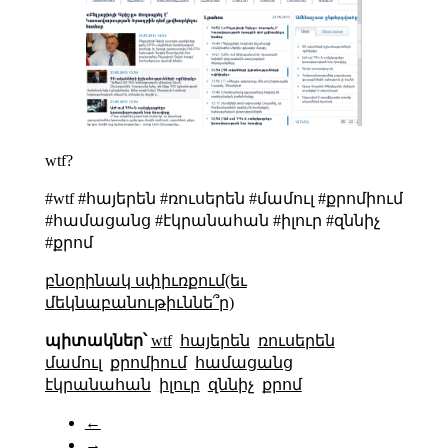
wtf?
#wtf #հայերեն #ռուսերեն #մամուլ #քրոմիում
#համացանց #էկրանահան #իլուր #զննիչ
#քրոմ
բնօրինակ սփիւռքում(եւ
մեկնաբանութիւննե՞ր)
պիտակներ՝
wtf
հայերեն
ռուսերեն
մամուլ
քրոմիում
համացանց
էկրանահան
իլուր
զննիչ
քրոմ
←
→