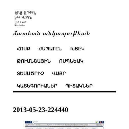
մատեան անկապութեան
ՀՈՍՔ
ԺԱՊԱՒԷՆ
ԽՑԻԿ
ԹՈՒԱՆՇԱՅԻՆ
ՈՍՊՆԵԱԿ
ՏԵՍԱԾՐԻՉ
ՎԱՅՐ
ԿԱՏԵԳՈՐԻԱՆԵՐ
ՊԻՏԱԿՆԵՐ
2013-05-23-224440