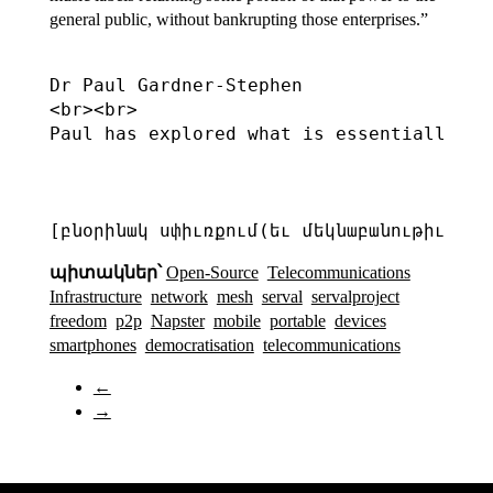
general public, without bankrupting those enterprises.”
Dr Paul Gardner-Stephen

<br><br>

Paul has explored what is essentially a 
պիտակներ՝
Open-Source
Telecommunications
Infrastructure
network
mesh
serval
servalproject
freedom
p2p
Napster
mobile
portable
devices
smartphones
democratisation
telecommunications
←
→