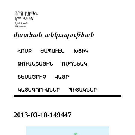
մատեան անկապութեան
ՀՈՍՔ
ԺԱՊԱՒԷՆ
ԽՑԻԿ
ԹՈՒԱՆՇԱՅԻՆ
ՈՍՊՆԵԱԿ
ՏԵՍԱԾՐԻՉ
ՎԱՅՐ
ԿԱՏԵԳՈՐԻԱՆԵՐ
ՊԻՏԱԿՆԵՐ
2013-03-18-149447