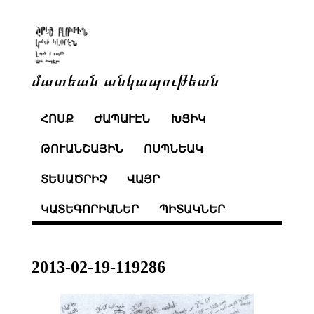
մատեան անկապութեան
ՀՈՍՔ
ԺԱՊԱՒԷՆ
ԽՑԻԿ
ԹՈՒԱՆՇԱՅԻՆ
ՈՍՊՆԵԱԿ
ՏԵՍԱԾՐԻՉ
ՎԱՅՐ
ԿԱՏԵԳՈՐԻԱՆԵՐ
ՊԻՏԱԿՆԵՐ
2013-02-19-119286