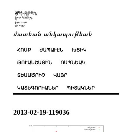
մատեան անկապութեան
ՀՈՍՔ
ԺԱՊԱՒԷՆ
ԽՑԻԿ
ԹՈՒԱՆՇԱՅԻՆ
ՈՍՊՆԵԱԿ
ՏԵՍԱԾՐԻՉ
ՎԱՅՐ
ԿԱՏԵԳՈՐԻԱՆԵՐ
ՊԻՏԱԿՆԵՐ
2013-02-19-119036