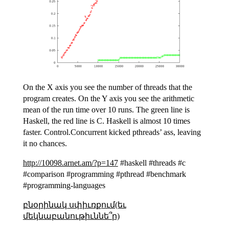
On the X axis you see the number of threads that the
program creates. On the Y axis you see the arithmetic
mean of the run time over 10 runs. The green line is
Haskell, the red line is C. Haskell is almost 10 times
faster. Control.Concurrent kicked pthreads’ ass, leaving
it no chances.
http://10098.arnet.am/?p=147
#haskell #threads #c
#comparison #programming #pthread #benchmark
#programming-languages
բնօրինակ սփիւռքում(եւ
մեկնաբանութիւննե՞ր)