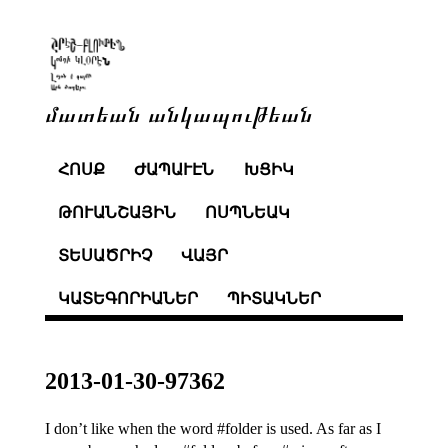
մատեան անկապութեան
ՀՈՍՔ
ԺԱՊԱՒԷՆ
ԽՑԻԿ
ԹՈՒԱՆՇԱՅԻՆ
ՈՍՊՆԵԱԿ
ՏԵՍԱԾՐԻՉ
ՎԱՅՐ
ԿԱՏԵԳՈՐԻԱՆԵՐ
ՊԻՏԱԿՆԵՐ
2013-01-30-97362
I don’t like when the word #folder is used. As far as I