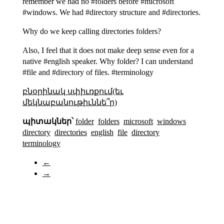
remember we had no #folders before #microsoft
#windows. We had #directory structure and #directories.
Why do we keep calling directories folders?
Also, I feel that it does not make deep sense even for a
native #english speaker. Why folder? I can understand
#file and #directory of files. #terminology
բնօրինակ սփիւռքում(եւ
մեկնաբանութիւննե՞ր)
պիտակներ՝
folder
folders
microsoft
windows
directory
directories
english
file
directory
terminology
←
→