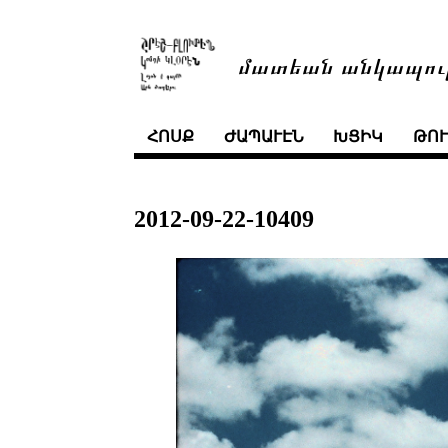
մատեան անկապու
ՀՈՍՔ
ԺԱՊԱՒԷՆ
ԽՑԻԿ
ԹՈ
2012-09-22-10409