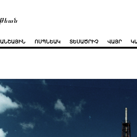
թեան
ՒԱՆՇԱՅԻՆ
ՈՍՊՆԵԱԿ
ՏԵՍԱԾՐԻՉ
ՎԱՅՐ
Կ