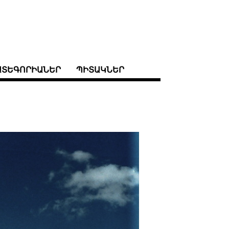
ԱՏԵԳՈՐԻԱՆԵՐ
ՊԻՏԱԿՆԵՐ