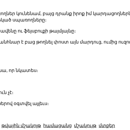
ղներ կունենամ, բայց դրանք իրոք իմ կարդացողներն ե
եկած սպառողները։
ավենը ու ֆեյսբուքի թայմլայնը։
անհնար է բաց թողնել փոստ այն մարդուց, ումից ուզու
նա, որ նկատես։
ն չէ։
րով օգտվել այլեւս։
թվային մշակոյթ
համացանց
մշակույթ
մտքեր