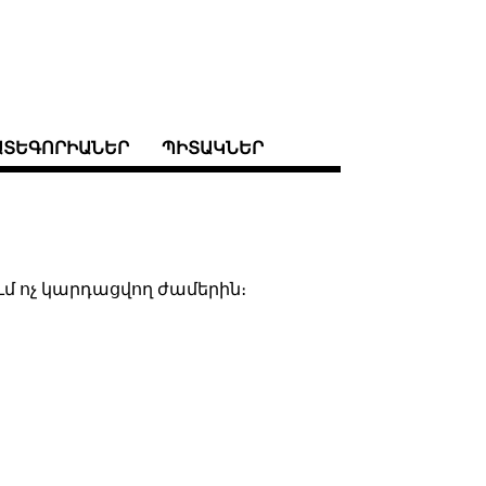
ԱՏԵԳՈՐԻԱՆԵՐ
ՊԻՏԱԿՆԵՐ
ում ոչ կարդացվող ժամերին։