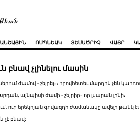
թեան
ՒԱՆՇԱՅԻՆ
ՈՍՊՆԵԱԿ
ՏԵՍԱԾՐԻՉ
ՎԱՅՐ
Կ
 բնավ չլինելու մասին
ներում ժամով «շեյրել»։ որովհետեւ մարդիկ չեն կարդ
կարդան, այնպիսի ժամի «շեյրիր» որ լսարան լինի։
ւմ, ուր երեկոյան գովազդի ժամանակը ավելի թանկ է։
 չէ բնավ։