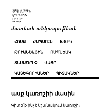
մատեան անկապութեան
ՀՈՍՔ
ԺԱՊԱՒԷՆ
ԽՑԻԿ
ԹՈՒԱՆՇԱՅԻՆ
ՈՍՊՆԵԱԿ
ՏԵՍԱԾՐԻՉ
ՎԱՅՐ
ԿԱՏԵԳՈՐԻԱՆԵՐ
ՊԻՏԱԿՆԵՐ
ասք կառոշիի մասին
Գիտե՞ք ինչ է նշանակում
կառոշի
։