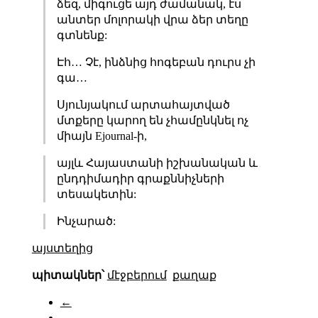
ձեզ, միգուցե այդ ժամանակ, էս
անտեր մոլորակի վրա ձեր տեղը
գտնենք:
Էհ… Չէ, ինձնից հոգեբան դուրս չի
գա…
Սյունյակում արտահայտված
մտքերը կարող են չհամընկնել ոչ
միայն Ejournal-ի,
այլև Հայաստանի իշխանական և
ընդդիմադիր գրաքննիչների
տեսակետին:
Ինչարած:
այստեղից
պիտակներ՝
մէջբերում
քաղաք
←
→