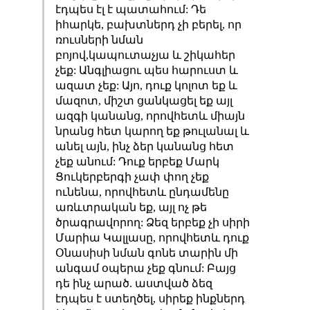
էդպես էլ է պատահում: Դե
իհարկե, բախտներդ չի բերել, որ
ռուսների նման
բոյով,կապուտաչյա և շիկահեր
չեք: Անգլիացու պես հարուստ և
ազատ չեք: Այո, դուք կոլոտ եք և
մազոտ, միշտ ցանկացել եք այլ
ազգի կանանց, որովհետև միայն
նրանց հետ կարող եք թուլանալ և
անել այն, ինչ ձեր կանանց հետ
չեք անում: Դուք երբեք Մարկ
Ցուկերբերգի չափ փող չեք
ունենա, որովհետև ընդամենը
առևտրական եք, այլ ոչ թե
ծրագրավորող: Ձեզ երբեք չի սիրի
Մարիա Կալլասը, որովհետև դուք
Օնասիսի նման գոնե տարին մի
անգամ օպերա չեք գնում: Բայց
դե ինչ արած. աստված ձեզ
էդպես է ստեղծել, սիրեք ինքներդ