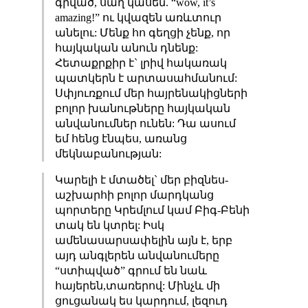
գրված, սաղ կասեն. “wow, it’s
amazing!” ու կվազեն առևտուր
անելու: Մենք հո գեղցի չենք, որ
հայկական անուն դնենք:
Հետաքրքիր է` լրիվ հակառակ
պատկերն է արտասահմանում:
Սփյուռքում մեր հայրենակիցների
բոլոր խանութները հայկական
անվանումներ ունեն: Դա ասում
եմ հենց էնպես, առանց
մեկնաբանության:
Կարելի է մտածել` մեր բիզնես-
աշխարհի բոլոր մարդկանց
պորտերը Կրեմլում կամ Բիգ-Բենի
տակ են կտրել: Իսկ
ամենասարսափելին այն է, երբ
այդ անգլերեն անվանումերը
“ստիպված” գրում են նաև
հայերեն,տառերով: Մինչև մի
ցուցանակ ես կարդում, լեզուդ