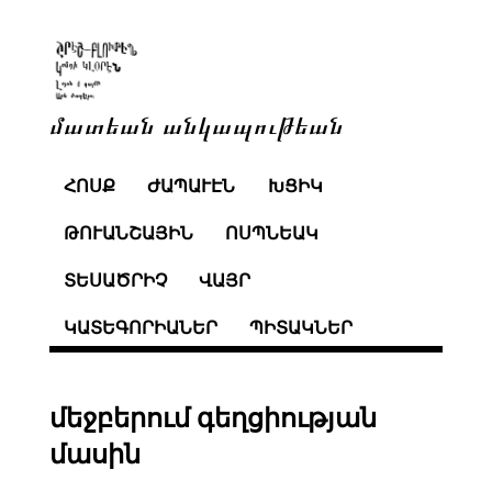
մատեան անկապութեան
ՀՈՍՔ
ԺԱՊԱՒԷՆ
ԽՑԻԿ
ԹՈՒԱՆՇԱՅԻՆ
ՈՍՊՆԵԱԿ
ՏԵՍԱԾՐԻՉ
ՎԱՅՐ
ԿԱՏԵԳՈՐԻԱՆԵՐ
ՊԻՏԱԿՆԵՐ
մեջբերում գեղցիության
մասին