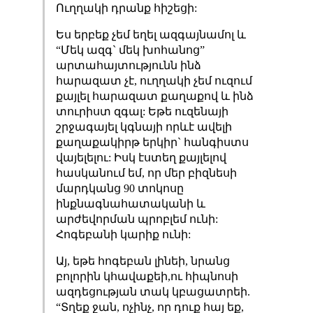
Ուղղակի դրանք հիշեցի:
Ես երբեք չեմ եղել ազգայնամոլ և
“Մեկ ազգ` մեկ խոհանոց”
արտահայտությունն ինձ
հարազատ չէ, ուղղակի չեմ ուզում
քայլել հարազատ քաղաքով և ինձ
տուրիստ զգալ: Եթե ուզենայի
շրջագայել կգնայի որևէ ավելի
քաղաքակիրթ երկիր` հանգիստս
վայելելու: Իսկ էստեղ քայլելով
հասկանում եմ, որ մեր բիզնեսի
մարդկանց 90 տոկոսը
ինքնագնահատականի և
արժեվորման պրոբլեմ ունի:
Հոգեբանի կարիք ունի:
Այ, եթե հոգեբան լինեի, նրանց
բոլորին կհավաքեի,ու հիպնոսի
ազդեցության տակ կբացատրեի.
“Տղեք ջան, ոչինչ, որ դուք հայ եք,