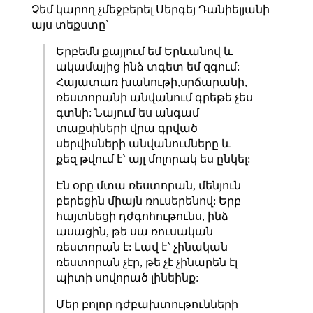
Չեմ կարող չմեջբերել Սերգեյ Դանիելյանի
այս տեքստը՝
Երբեմն քայլում եմ Երևանով և
ակամայից ինձ տգետ եմ զգում:
Հայատառ խանութի,սրճարանի,
ռեստորանի անվանում գրեթե չես
գտնի: Նայում ես անգամ
տաքսիների վրա գրված
սերվիսների անվանումները և
քեզ թվում է` այլ մոլորակ ես ընկել:
Էն օրը մտա ռեստորան, մենյուն
բերեցին միայն ռուսերենով: Երբ
հայտնեցի դժգոհութունս, ինձ
ասացին, թե սա ռուսական
ռեստորան է: Լավ է` չինական
ռեստորան չէր, թե չէ չինարեն էլ
պիտի սովորած լինեինք:
Մեր բոլոր դժբախտութունների