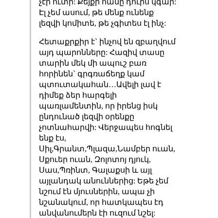
չէր ուտի: Քեյքի համը դուրս կգար:
Էլ չեմ ասում, թե մենք ունենք
լեզվի կոմիտե, թե չգիտես էլ ինչ:
Հետաքրքիր է` ինչով են զբաղվում
այդ պարոնները: Հազիվ տասը
տարին մեկ մի ապուշ բառ
հորինեն` գրգռաճեղք կամ
պտուտակահան…Ավելի լավ է
դիմեք ձեր հարգելի
պառլամենտին, որ իրենց իսկ
ընդունած լեզվի օրենքը
չոտնահարվի: Վերջապես հոգնել
ենք էս,
Սիլ,Գրանտ,Պլազա,Նամբեր ուան,
Սքուեր ուան, Զոլոտոյ դյուկ,
Սաս,Պռինտ, Գալաքսի և այլ
այլանդակ անուններից: Եթե չեմ
նշում էն մյուսներին, ապա չի
նշանակում, որ հատկապես էդ
անվանումերն էի ուզում նշել: