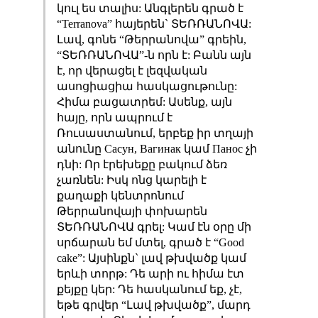
կուլ ես տալիս: Անգլերեն գրած է
“Terranova” հայերեն` ՏԵՌՌԱՆՈՎԱ:
Լավ, գոնե “Թերրանովա” գրեին,
“ՏԵՌՌԱՆՈՎԱ”-ն որն է: Բանն այն
է, որ վերացել է լեզվական
ասոցիացիա հասկացութունը:
Հիմա բացատրեմ: Ասենք, այն
հայը, որն ապրում է
Ռուսաստանում, երբեք իր տղայի
անունը Сасун, Вагинак կամ Панос չի
դնի: Որ էրեխեքը բակում ձեռ
չառնեն: Իսկ ոնց կարելի է
քաղաքի կենտրոնում
Թերրանովայի փոխարեն
ՏԵՌՌԱՆՈՎԱ գրել: Կամ էն օրը մի
սրճարան եմ մտել, գրած է “Good
cake”: Այսինքն` լավ թխվածք կամ
երևի տորթ: Դե արի ու հիմա էտ
քեյքը կեր: Դե հասկանում եք, չէ,
եթե գրվեր “Լավ թխվածք”, մարդ