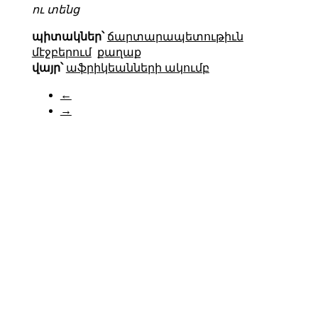
ու տենց
պիտակներ՝
ճարտարապետութիւն
մէջբերում
քաղաք
վայր՝
աֆրիկեանների ակումբ
←
→