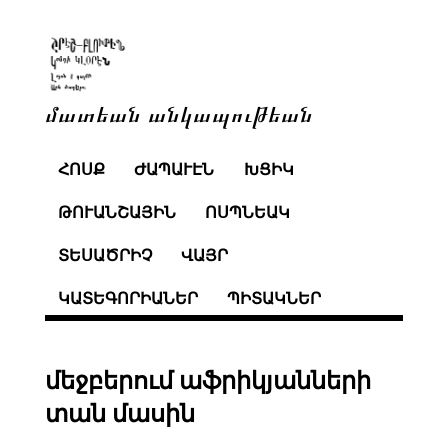
մատեան անկապութեան
ՀՈՍՔ
ԺԱՊԱՒԷՆ
ԽՑԻԿ
ԹՈՒԱՆՇԱՅԻՆ
ՈՍՊՆԵԱԿ
ՏԵՍԱԾՐԻՉ
ՎԱՅՐ
ԿԱՏԵԳՈՐԻԱՆԵՐ
ՊԻՏԱԿՆԵՐ
մեջբերում աֆրիկյանների
տան մասին