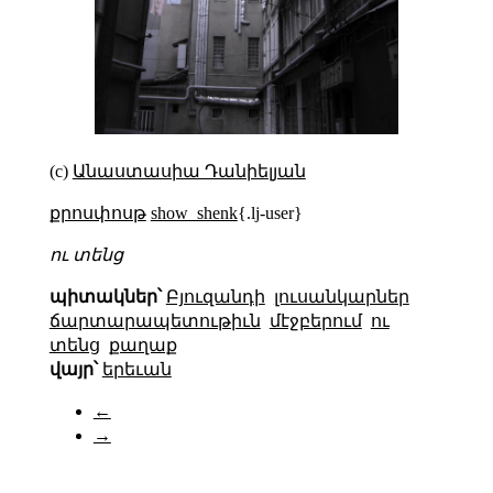
(c)
Անաստասիա Դանիելյան
քրոսփոսթ
show_shenk
{.lj-user}
ու տենց
պիտակներ՝
Բյուզանդի
լուսանկարներ
ճարտարապետութիւն
մէջբերում
ու
տենց
քաղաք
վայր՝
երեւան
←
→