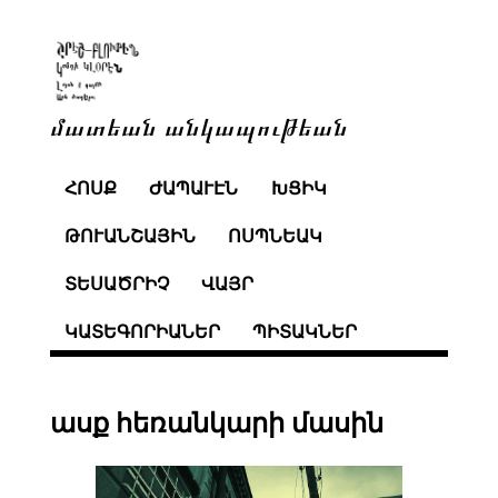
մատեան անկապութեան
ՀՈՍՔ
ԺԱՊԱՒԷՆ
ԽՑԻԿ
ԹՈՒԱՆՇԱՅԻՆ
ՈՍՊՆԵԱԿ
ՏԵՍԱԾՐԻՉ
ՎԱՅՐ
ԿԱՏԵԳՈՐԻԱՆԵՐ
ՊԻՏԱԿՆԵՐ
ասք հեռանկարի մասին