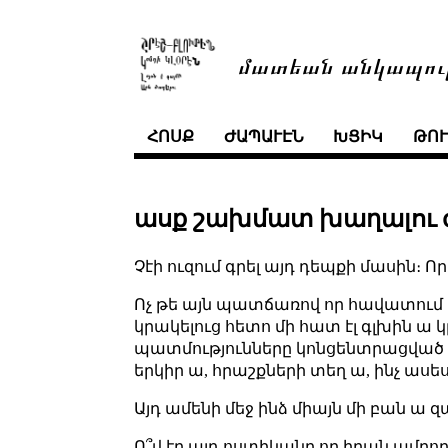
մատեան անկապու
ՀՈՍՔ
ԺԱՊԱՒԷՆ
ԽՑԻԿ
ԹՈ
ասք շախմատ խաղալու ժ
Չէի ուզում գրել այդ դեպքի մասին։ Ո
Ոչ թե այն պատճառով որ հավատում ե
կրակելուց հետո մի հատ էլ գլխին ա կ
պատմությունները կոնցենտրացված են
երկիր ա, հրաշքների տեղ ա, ինչ ասես 
Այդ ամենի մեջ ինձ միայն մի բան ա 
Ո՞վ էր այդ ոստիկանը որ իրան ամբո