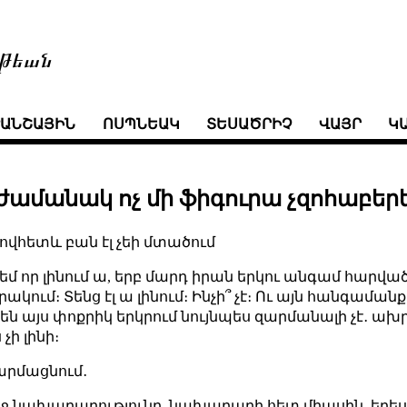
թեան
ՒԱՆՇԱՅԻՆ
ՈՍՊՆԵԱԿ
ՏԵՍԱԾՐԻՉ
ՎԱՅՐ
Կ
ամանակ ոչ մի ֆիգուրա չզոհաբերե
րովհետև բան էլ չեի մտածում
մ որ լինում ա, երբ մարդ իրան երկու անգամ հարված
րակում։ Տենց էլ ա լինում։ Ինչի՞ չէ։ Ու այն հանգամ
 այս փոքրիկ երկրում նույնպես զարմանալի չէ․ ախր 
չի լինի։
զարմացնում․
ղջ նախարարությունը, նախարարի հետ միասին, երես