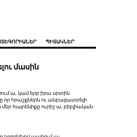
ԱՏԵԳՈՐԻԱՆԵՐ
ՊԻՏԱԿՆԵՐ
լու մասին
ում ա, կամ երբ իրա սրտին
անքը որ հրաշքներն ու անբացատրելի
մեր հայրենիքը ուրիշ ա, բիբլիական
ը կորցնելով պահում ա։