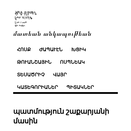
մատեան անկապութեան
ՀՈՍՔ
ԺԱՊԱՒԷՆ
ԽՑԻԿ
ԹՈՒԱՆՇԱՅԻՆ
ՈՍՊՆԵԱԿ
ՏԵՍԱԾՐԻՉ
ՎԱՅՐ
ԿԱՏԵԳՈՐԻԱՆԵՐ
ՊԻՏԱԿՆԵՐ
պատմություն շաքարյանի
մասին