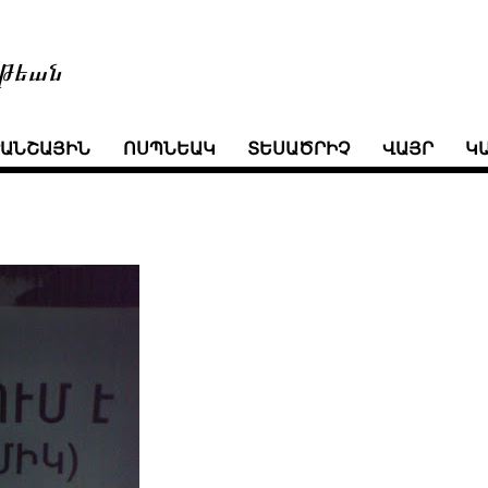
թեան
ՒԱՆՇԱՅԻՆ
ՈՍՊՆԵԱԿ
ՏԵՍԱԾՐԻՉ
ՎԱՅՐ
Կ