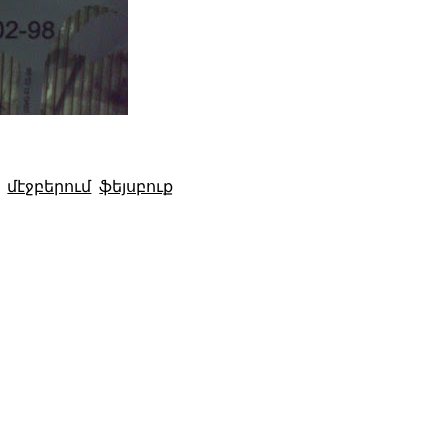
մէջբերում
ֆեյսբուք