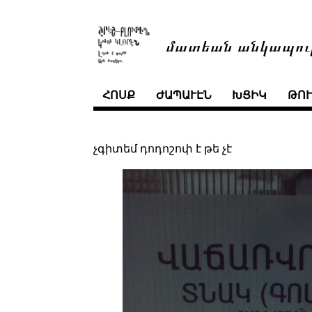
մատեան անկապու
ՀՈՍՔ
ԺԱՊԱՒԷՆ
ԽՑԻԿ
ԹՈ
չգիտեմ դոդոշոփ է թե չէ