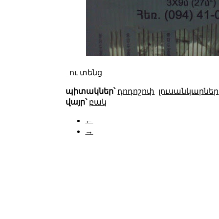
_ու տենց _
պիտակներ՝
դոդոշոփ
լուսանկարներ
վայր՝
բակ
←
→