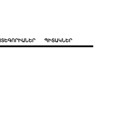
ԱՏԵԳՈՐԻԱՆԵՐ
ՊԻՏԱԿՆԵՐ