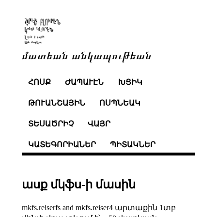
մատեան անկապութեան
ՀՈՍՔ
ԺԱՊԱՒԷՆ
ԽՑԻԿ
ԹՈՒԱՆՇԱՅԻՆ
ՈՍՊՆԵԱԿ
ՏԵՍԱԾՐԻՉ
ՎԱՅՐ
ԿԱՏԵԳՈՐԻԱՆԵՐ
ՊԻՏԱԿՆԵՐ
ասք մկֆս-ի մասին
mkfs.reiserfs and mkfs.reiser4 արտաքին 1տբ