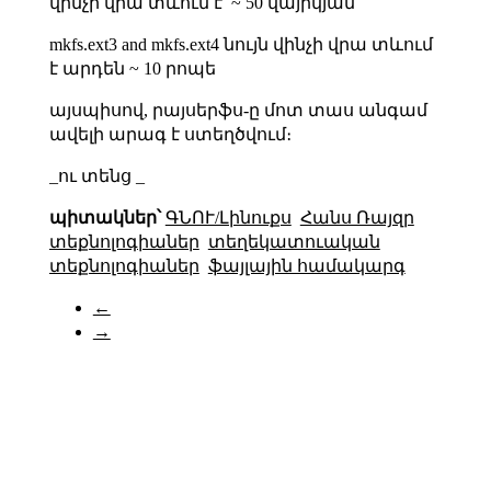
վինչի վրա տևում է՝ ~ 50 վայրկյան
mkfs.ext3 and mkfs.ext4 նույն վինչի վրա տևում
է արդեն ~ 10 րոպե
այսպիսով, րայսերֆս-ը մոտ տաս անգամ
ավելի արագ է ստեղծվում։
_ու տենց _
պիտակներ՝
ԳՆՈՒ/Լինուքս
Հանս Ռայզր
տեքնոլոգիաներ
տեղեկատուական
տեքնոլոգիաներ
ֆայլային համակարգ
←
→