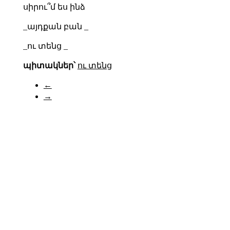
սիրու՞մ ես ինձ
_այդքան բան _
_ու տենց _
պիտակներ՝
ու տենց
←
→