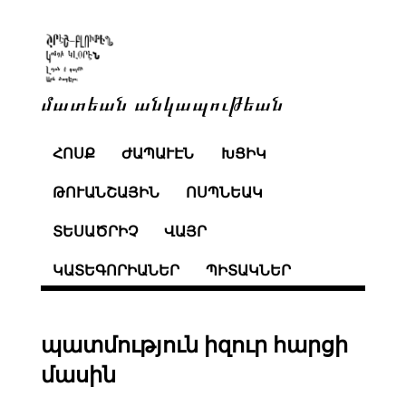
մատեան անկապութեան
ՀՈՍՔ
ԺԱՊԱՒԷՆ
ԽՑԻԿ
ԹՈՒԱՆՇԱՅԻՆ
ՈՍՊՆԵԱԿ
ՏԵՍԱԾՐԻՉ
ՎԱՅՐ
ԿԱՏԵԳՈՐԻԱՆԵՐ
ՊԻՏԱԿՆԵՐ
պատմություն իզուր հարցի
մասին