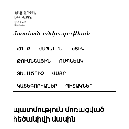
մատեան անկապութեան
ՀՈՍՔ
ԺԱՊԱՒԷՆ
ԽՑԻԿ
ԹՈՒԱՆՇԱՅԻՆ
ՈՍՊՆԵԱԿ
ՏԵՍԱԾՐԻՉ
ՎԱՅՐ
ԿԱՏԵԳՈՐԻԱՆԵՐ
ՊԻՏԱԿՆԵՐ
պատմություն մոռացված
հեծանիվի մասին