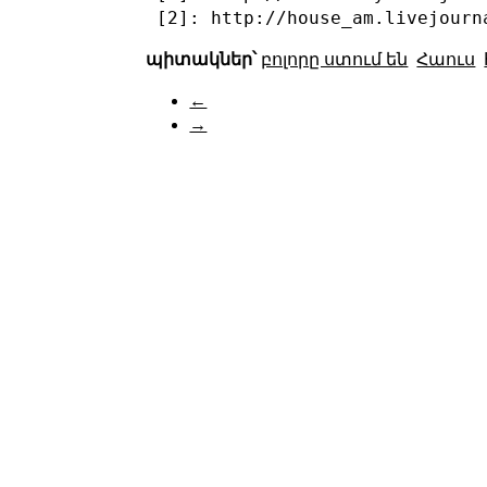
 [2]: http://house_am.livejourn
պիտակներ՝
բոլորը ստում են
Հաուս
←
→