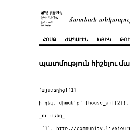
մատեան անկապու
ՀՈՍՔ
ԺԱՊԱՒԷՆ
ԽՑԻԿ
ԹՈ
պատմություն հիշելու մ
[այստեղից][1]

ի դեպ, միացե՛ք՝ [house_am][2]{.l
_ու տենց_

 [1]: http://community.livejour