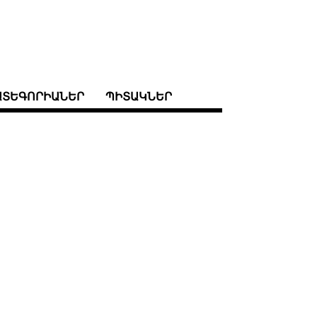
ԱՏԵԳՈՐԻԱՆԵՐ
ՊԻՏԱԿՆԵՐ