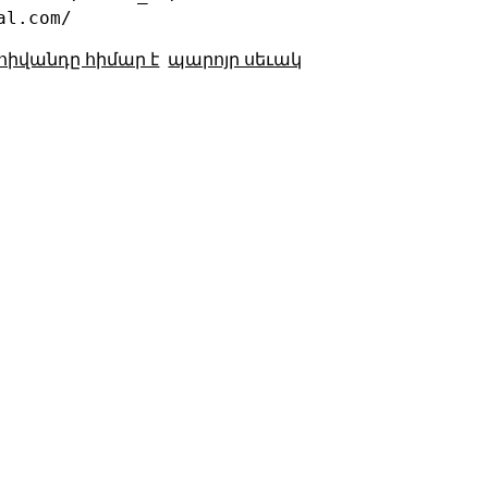
al.com/
հիվանդը հիմար է
պարոյր սեւակ