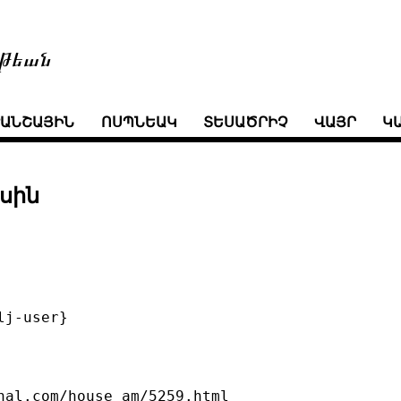
թեան
ՒԱՆՇԱՅԻՆ
ՈՍՊՆԵԱԿ
ՏԵՍԱԾՐԻՉ
ՎԱՅՐ
Կ
ասին
j-user}

nal.com/house_am/5259.html
