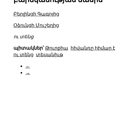
Բերլինցի Գագոյից
Օձունցի Մուշեղից
ու տենց
պիտակներ՝
Թուրքիա
հիվանդը հիմար է
ու տենց
տեսանիւթ
←
→