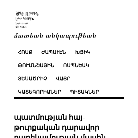
մատեան անկապութեան
ՀՈՍՔ
ԺԱՊԱՒԷՆ
ԽՑԻԿ
ԹՈՒԱՆՇԱՅԻՆ
ՈՍՊՆԵԱԿ
ՏԵՍԱԾՐԻՉ
ՎԱՅՐ
ԿԱՏԵԳՈՐԻԱՆԵՐ
ՊԻՏԱԿՆԵՐ
պատմության հայ-
թուրքական դարավոր
բարեկամության մասին