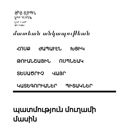
մատեան անկապութեան
ՀՈՍՔ
ԺԱՊԱՒԷՆ
ԽՑԻԿ
ԹՈՒԱՆՇԱՅԻՆ
ՈՍՊՆԵԱԿ
ՏԵՍԱԾՐԻՉ
ՎԱՅՐ
ԿԱՏԵԳՈՐԻԱՆԵՐ
ՊԻՏԱԿՆԵՐ
պատմություն մուղամի
մասին