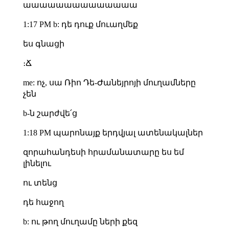
աաաաաաաաաաաաաա
1:17 PM b: դե դուք մուաղմեք
ես գնացի
։Ճ
me: ոչ, սա Ռիո Դե-Ժանեյրոյի մուղամները
չեն
b-ն շարժվե՛ց
1:18 PM պարոնայք երդվյալ ատենակալներ
զորահանդեսի հրամանատարը ես եմ
լինելու
ու տենց
դե հաջող
b: ու թող մուղամը ների քեզ