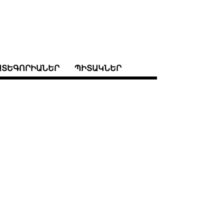
ԱՏԵԳՈՐԻԱՆԵՐ
ՊԻՏԱԿՆԵՐ