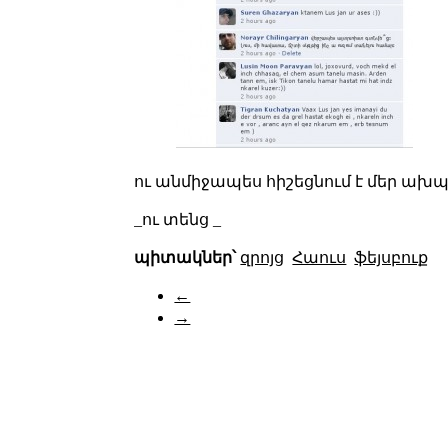
ու անմիջապես հիշեցնում է մեր ախ
_ու տենց _
պիտակներ՝
զրոյց
Հաուս
ֆեյսբուք
←
→