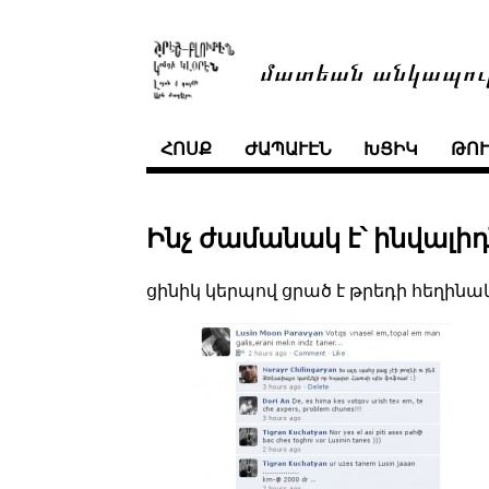
մատեան անկապու
ՀՈՍՔ
ԺԱՊԱՒԷՆ
ԽՑԻԿ
ԹՈ
Ինչ ժամանակ է՝ ինվալիդ
ցինիկ կերպով ցրած է թրեդի հեղինակ