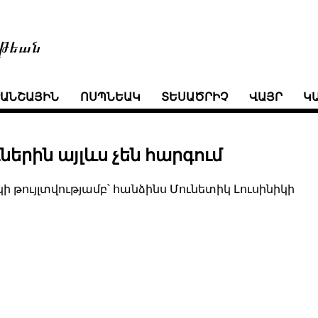
թեան
ՒԱՆՇԱՅԻՆ
ՈՍՊՆԵԱԿ
ՏԵՍԱԾՐԻՉ
ՎԱՅՐ
Կ
ներին այլևս չեն հարգում
ի թույլտվությամբ՝ հանձինս Մունետիկ Լուսինիկի