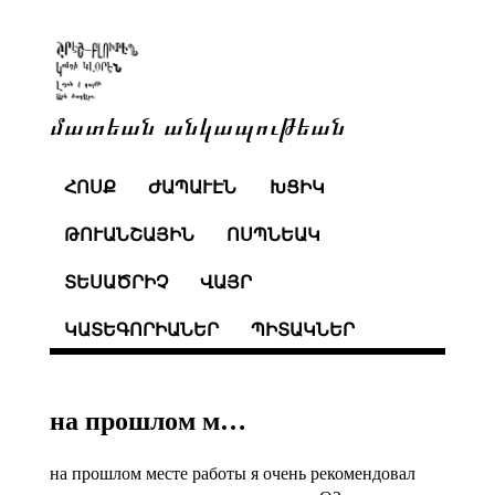
մատեան անկապութեան
ՀՈՍՔ
ԺԱՊԱՒԷՆ
ԽՑԻԿ
ԹՈՒԱՆՇԱՅԻՆ
ՈՍՊՆԵԱԿ
ՏԵՍԱԾՐԻՉ
ՎԱՅՐ
ԿԱՏԵԳՈՐԻԱՆԵՐ
ՊԻՏԱԿՆԵՐ
на прошлом м…
на прошлом месте работы я очень рекомендовал