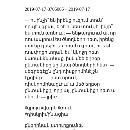
2019-07-17-3705065
–
2019-07-17
— ու ինչի՞ են իրենք ուզում տուն՝
որպէս գրաւ, եթէ ունես տուն, էլ ինչի՞
ես տուն առնում։ — ենթադրւում ա, որ
դու ապրում ես ծնողների հետ, իրենց
տունը դնելու ես որպէս գրաւ, ու եթէ
դու փոքր տղան ես՝ կնոջդ հետ
կառանձնանաք, իսկ մեծ եղբօր
ընտանիքը կը մնայ ծնողների հետ։ —
սեգրեգէյշն ընդ դիսքրիմինէյշն
էքզիսթ։ — ըստ որում,
դիսկրիմինացւում ա մեծ եղբօր
ընտանիքը, որը այլ ընտանիքի հետ ա
մնում։ — լրիւ։
#զրոյց #վարկ #տուն
#դիսկրիմինացիա
բնօրինակ սփիւռքում(եւ