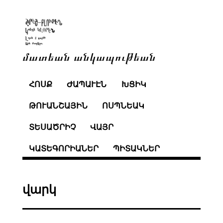
մատեան անկապութեան
ՀՈՍՔ
ԺԱՊԱՒԷՆ
ԽՑԻԿ
ԹՈՒԱՆՇԱՅԻՆ
ՈՍՊՆԵԱԿ
ՏԵՍԱԾՐԻՉ
ՎԱՅՐ
ԿԱՏԵԳՈՐԻԱՆԵՐ
ՊԻՏԱԿՆԵՐ
վարկ