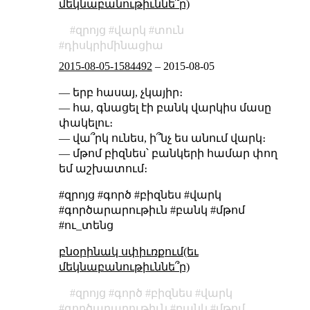
մեկնաբանութիւննե՞ր)
զրոյց
վարկ
տուն
դիսկրիմինացիա
2015-08-05-1584492
–
2015-08-05
— երբ հասայ, չկայիր։
— հա, գնացել էի բանկ վարկիս մասը
փակելու։
— վա՞րկ ունես, ի՞նչ ես անում վարկ։
— մթոմ բիզնես՝ բանկերի համար փող
եմ աշխատում։
#զրոյց #գործ #բիզնես #վարկ
#գործարարութիւն #բանկ #մթոմ
#ու_տենց
բնօրինակ սփիւռքում(եւ
մեկնաբանութիւննե՞ր)
զրոյց
գործ
բիզնես
վարկ
գործարարութիւն
բանկ
մթոմ