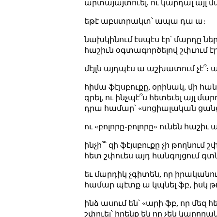
արտայայտուել, ու կարդալ այլ մ
եթէ աբստրակտ՝ ապա դա ա։
նախկինում էսպէս էր՝ մարդը ներ
հաշիւն օգտագործելով շփւում էր
մէյլն այդպէս ա աշխատում չէ՞
հիմա ֆէյսբուքը, օրինակ, մի հան
գրել, ու ինչպէ՞ս հետեւել այլ 
դրա համար՝ «սոցիալական ցանց»։
ու «բոլորը֊բոլորը» ունեն հաշիւ
ինչի՞՝ զի ֆէյսբուքը չի թողնում
հետ շփուես այդ հանգոյցում գտ
եւ մարդիկ չգիտեն, որ իրական
համար պէտք ա կպնել ֆբ, իսկ թ
ինձ ասում են՝ «արի ֆբ, որ մեզ 
շփուել՝ իրենք են որ չեն կարողան