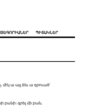
ԱՏԵԳՈՐԻԱՆԵՐ
ՊԻՏԱԿՆԵՐ
, մէկ ա այլ ձեւ ա գրուած՝
 բանի։ գրել մի բան,