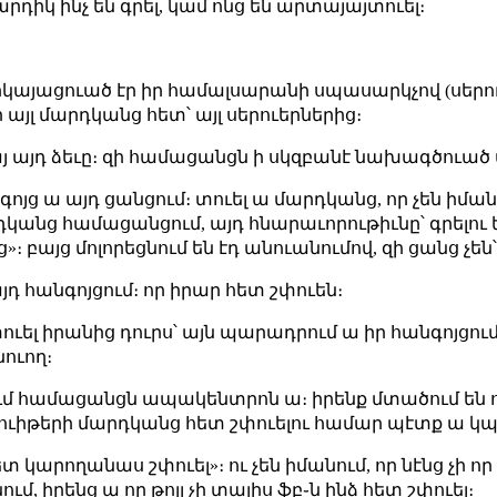
արդիկ ինչ են գրել, կամ ոնց են արտայայտուել։
կայացուած էր իր համալսարանի սպասարկչով (սերուեր
 այլ մարդկանց հետ՝ այլ սերուերներից։
։ այ այդ ձեւը։ զի համացանցն ի սկզբանէ նախագծո
գոյց ա այդ ցանցում։ տուել ա մարդկանց, որ չեն իման
մարդկանց համացանցում, այդ հնարաւորութիւնը՝ գրելու
 բայց մոլորեցնում են էդ անուանումով, զի ցանց չեն՝
 այդ հանգոյցում։ որ իրար հետ շփուեն։
 շփուել իրանից դուրս՝ այն պարադրում ա իր հանգոյցո
նուող։
ում համացանցն ապակենտրոն ա։ իրենք մտածում են ո
ուիթերի մարդկանց հետ շփուելու համար պէտք ա կպն
հետ կարողանաս շփուել»։ ու չեն իմանում, որ նէնց չի ո
ում, իրենց ա որ թոյլ չի տալիս ֆբ֊ն ինձ հետ շփուել։