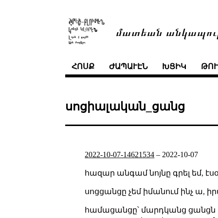
մատեան անկապու
ՀՈՍՔ
ԺԱՊԱՒԷՆ
ԽՑԻԿ
ԹՈ
սոցիալական_ցանց
2022-10-07-14621534
–
2022-10-07
հազար անգամ նոյնը գրել եմ, էսօր
սոցցանցը չեմ իմանում ինչ ա, ի
համացանցը՝ մարդկանց ցանցն ա,