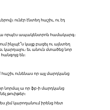
ով)։ ունէր էնտեղ հաշիւ, ու էդ
ւած ա որպէս ապակենտրոն համակարգ։
ում ինչպէ՞ս կայք բացել ու այնտեղ
 եւ կարդալու։ եւ անուն մտածեց նոր
 հանգոյց են։
ւմ հաշիւ ունենաս որ այլ մարդկանց
ր նորմալ ա որ ֆբ֊ի մարդկանց
ել թուիթեր։
ր ես չեմ կարողանում իրենց հետ