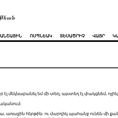
թեան
ՒԱՆՇԱՅԻՆ
ՈՍՊՆԵԱԿ
ՏԵՍԱԾՐԻՉ
ՎԱՅՐ
Կ
 էլ մեկնաբանել եմ մի տեղ, այստեղ էլ փակցնեմ, ոչինչ
րականում։
 առաջին հերթին։ ու մարդիկ պահանջ ունեն մի քանի