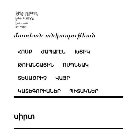
մատեան անկապութեան
ՀՈՍՔ
ԺԱՊԱՒԷՆ
ԽՑԻԿ
ԹՈՒԱՆՇԱՅԻՆ
ՈՍՊՆԵԱԿ
ՏԵՍԱԾՐԻՉ
ՎԱՅՐ
ԿԱՏԵԳՈՐԻԱՆԵՐ
ՊԻՏԱԿՆԵՐ
սիրտ