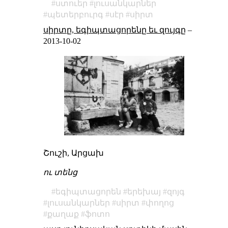
ստուեր
լուսանկարներ
պետերբուրգ
սէր
սիրտ
սիրտը, եգիպտացորենը եւ զույգը
–
2013-10-02
Շուշի, Արցախ
ու տենց
եգիպտացորեն
երեխայ
զոյգ
լուսանկարներ
սիրտ
փողոց
քաղաք
ֆոտո