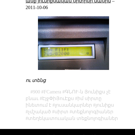
ասք յունիքսական սրտիկի մասին
–
2011-10-06
ու տենց
900
FCamera
ԳՆՈՒ֊ն Յունիքս չէ
բնաւ
ԷյջՓիՅուԷքս
իմ սիրտը
ինետում է
լուսանկարներ
յունիքս
չմշակած
սիրտ
տեքնոլոգիաներ
տեղեկատուական տեքնոլոգիաներ