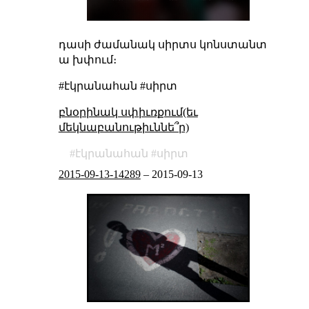
դասի ժամանակ սիրտս կոնստանտ
ա խփում։
#էկրանահան #սիրտ
բնօրինակ սփիւռքում(եւ
մեկնաբանութիւննե՞ր)
էկրանահան
սիրտ
2015-09-13-14289
–
2015-09-13