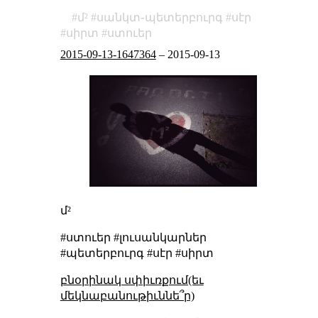
մ²
սանկտ֊պետերբուրգ
սէր
սիրտ
ստուեր
2015-09-13-1647364
–
2015-09-13
մ²
#ստուեր #լուսանկարներ
#պետերբուրգ #սէր #սիրտ
բնօրինակ սփիւռքում(եւ
մեկնաբանութիւննե՞ր)