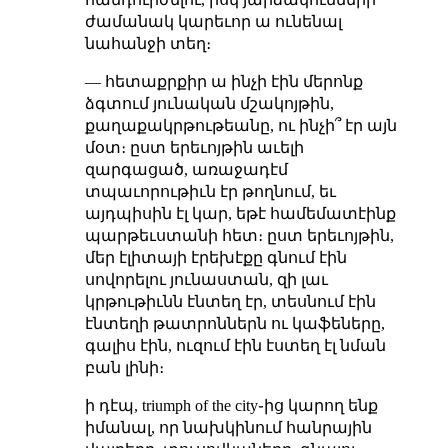
ժամանակ կարեւոր ա ունենալ
նահանջի տեղ։
— հետաքրքիր ա ինչի էին մերոնք
ձգտում յունական մշակոյթին,
քաղաքակրթութեանը, ու ինչի՞ էր այն
մօտ։ ըստ երեւոյթին աւելի
զարգացած, առաջադէմ
տպաւորութիւն էր թողնում, եւ
այդպիսին էլ կար, եթէ համեմատէինք
պարթեւստանի հետ։ ըստ երեւոյթին,
մեր էլիտայի էրեխէքը գնում էին
սովորելու յունաստան, զի լաւ
կրթութիւնն էնտեղ էր, տեսնում էին
էնտեղի թատրոններն ու կաֆեները,
գալիս էին, ուզում էին էստեղ էլ նման
բան լինի։
ի դէպ, triumph of the city֊ից կարող ենք
իմանալ, որ նախկինում հանրային