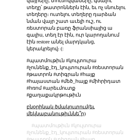
վայրերը, տուսովկաները, գնալու
տեղը՝ թատրոններն էին, եւ ոչ սնուելու
տեղերը։ ուտելու տեղերը դարձան
նման վայր շատ աւելի ուշ, ու
ռեստորան բառը ֆրանսիայից ա
գալիս, տեղ էր էին, ուր կարողանում
էին restore անել մարդկանց,
կերակրելով։ (:
#պատմութիւն #կուլտուրա
#չունենք_էդ_կուլտուրան #ռեստորան
#թատրոն #տիգրան #հայք
#հայաստան #մեծ_հայք #միհրիդատ
#հռոմ #արեւմուտք
#քաղաքակրթութիւն
բնօրինակ ծմակուտում(եւ
մեկնաբանութիւննե՞ր)
պատմութիւն
կուլտուրա
չունենք_էդ_կուլտուրան
ռեստորան
թատրոն
տիգրան
հայք