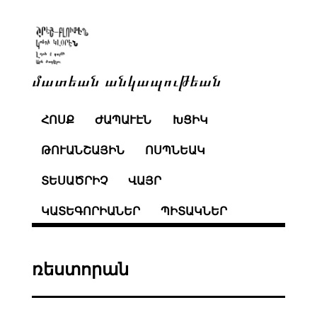
մատեան անկապութեան
ՀՈՍՔ
ԺԱՊԱՒԷՆ
ԽՑԻԿ
ԹՈՒԱՆՇԱՅԻՆ
ՈՍՊՆԵԱԿ
ՏԵՍԱԾՐԻՉ
ՎԱՅՐ
ԿԱՏԵԳՈՐԻԱՆԵՐ
ՊԻՏԱԿՆԵՐ
ռեստորան