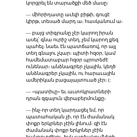
կորցրել են տարածքի մեծ մասը։
— միհրիդատը աւելի բիթի, գուցէ
կիրթ, տեսած մարդ ա։ հասկանում ա։
— բայց տիգրանը չէր կարող իրան
ասել՝ գնա ուրիշ տեղ, չեմ կարող քեզ
պահել։ նաեւ էն պատճառով, որ այլ
տեղ գնալու չկար։ պիտի հզօր, կամ
համեմատաբար հզօր պրոտեժէ
ունենար։ անձնագրեր չկային, կեղծ
անձնագրեր չկային, ու հարաւային
ամերիկան բացայայտուած չէր։ (:
— «պատիւը» եւ աւտոկրատների
դրան զգայուն վերաբերմունքը։
— ինչ֊որ տեղ կարդացել եմ, որ
պատահական չի, որ էն ժամանակ
փոքր երկրներ չէին լինում։ զի էն
ժամանակ փոքր երկրներ չէին
հանդուրժելու, իսկ յարձակումների