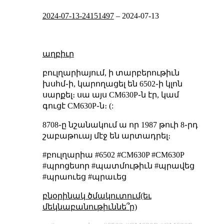
2024-07-13-24151497
–
2024-07-13
աղբիւր
բուլղարիայում, ի տարբերութիւն
խսհմ֊ի, կարողացել են 6502֊ի կլոն
սարքել։ սա այս CM630P֊ն էր, կամ
գուցէ СМ630Р֊ն։ (:
8708֊ը նշանակում ա որ 1987 թուի 8֊րդ
շաբաթուայ մէջ են արտադրել։
#բուլղարիա #6502 #CM630P #СМ630Р
#պրոցեսոր #պատմութիւն #պրավեց
#պրաուեց #պրաւեց
բնօրինակ ծմակուտում(եւ
մեկնաբանութիւննե՞ր)