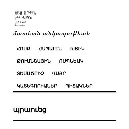
մատեան անկապութեան
ՀՈՍՔ
ԺԱՊԱՒԷՆ
ԽՑԻԿ
ԹՈՒԱՆՇԱՅԻՆ
ՈՍՊՆԵԱԿ
ՏԵՍԱԾՐԻՉ
ՎԱՅՐ
ԿԱՏԵԳՈՐԻԱՆԵՐ
ՊԻՏԱԿՆԵՐ
պրաուեց