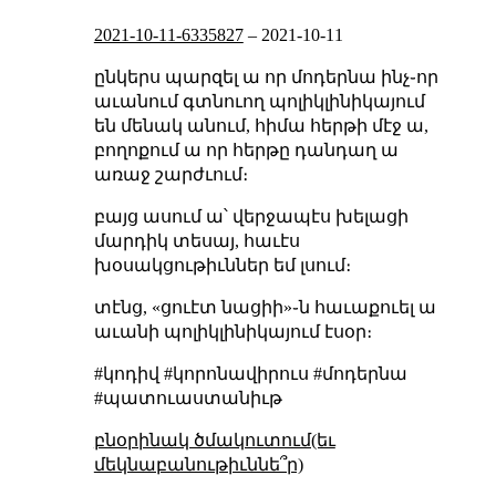
2021-10-11-6335827
–
2021-10-11
ընկերս պարզել ա որ մոդերնա ինչ֊որ
աւանում գտնուող պոլիկլինիկայում
են մենակ անում, հիմա հերթի մէջ ա,
բողոքում ա որ հերթը դանդաղ ա
առաջ շարժւում։
բայց ասում ա՝ վերջապէս խելացի
մարդիկ տեսայ, հաւէս
խօսակցութիւններ եմ լսում։
տէնց, «ցուէտ նացիի»֊ն հաւաքուել ա
աւանի պոլիկլինիկայում էսօր։
#կոդիվ #կորոնավիրուս #մոդերնա
#պատուաստանիւթ
բնօրինակ ծմակուտում(եւ
մեկնաբանութիւննե՞ր)