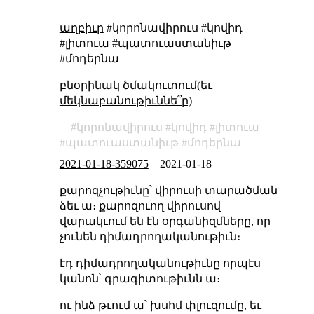
աղբիւր
#կորոնավիրուս #կովիդ
#լիտուա #պատուաստանիւթ
#մոդերնա
բնօրինակ ծմակուտում(եւ
մեկնաբանութիւննե՞ր)
կորոնավիրուս
կովիդ
լիտուա
պատուաստանիւթ
մոդերնա
2021-01-18-359075
–
2021-01-18
քարոզչութիւնը՝ վիրուսի տարածման
ձեւ ա։ քարոզուող վիրուսով
վարակւում են էն օրգանիզմները, որ
չունեն դիմադրողականութիւն։
էդ դիմադրողականութիւնը որպէս
կանոն՝ գրագիտութիւնն ա։
ու ինձ թւում ա՝ խսհմ փլուզումը, եւ