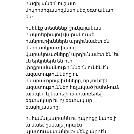
բացիլլաներ՝ ու շատ
միկրոօրգանիզմներ մեզ օգտակար
են։
ու եկէք տեսնենք՝ շուկայական
բակտերիայով վարակուած
հանրութիւններն արդիւնաւէտ են,
մերիտոկրատիայով
վարակուածները՝ արդիւնաւէտ են՝ եւ
էն երկրներն են ուր
փոքրամասնութիւններն ունեն էն
ազատութիւնները ու
հնարաւորութիւնները, որ չունէին
ազատութիւններ հռչակած խսհմ֊ում։
այսպէս էլ կարելի ա տարբերել՝
օգտակար եւ ոչ օգտակար
բացիլլաները։
ու համալսարանն ու դպրոցը կարելի
ա նաեւ ընկալել որպէս
պատուաստանիւթ։ մենք արդէն