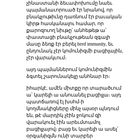
չինաստանի ձեւափոխումը նաեւ
պայմանաւորուած էր նրանով, որ
բնակչութիւնը դառնում էր բաւական
կիրթ հասկանալու համար, որ
քարոզուող նիւթը՝ անհեթեթ ա՝
փաստացի բնակչութեան զգալի
մասը ձեռք էր բերել herd immunity, եւ
ընդունակ չէր կոմունիզմի բացիլային,
չէր վարակւում։
այդ պայմաններում կոմունիզմին
ձգտել շարունակելը անհնար էր։
իհարկէ, ամէն միտքը որ տարածւում
ա՝ կարելի ա անուանել բացիլլա։ այդ
պատճառով էլ խսհմ֊ի
կողմնակիցները մինչ այսօր պնդում
են, թէ մարդիկ չէին ջոկում զի
վարակուել էին արեւմտամոլ
բացիլլայով։ բայց եւ կարելի ա ասել՝
օրգանիզմն ունի տարբեր