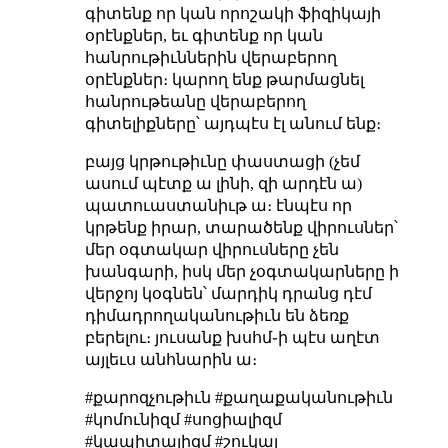
գիտենք որ կան որոշակի ֆիզիկայի
օրէնքներ, եւ գիտենք որ կան
հանրութիւններին վերաբերող
օրէնքներ։ կարող ենք թարմացնել
հանրութեանը վերաբերող
գիտելիքները՝ այդպէս էլ անում ենք։
բայց կրթութիւնը փաստացի (չեմ
ասում պէտք ա լինի, զի արդէն ա)
պատուաստանիւթ ա։ էնպէս որ
կրթենք իրար, տարածենք վիրուսներ՝
մեր օգտակար վիրուսները չեն
խանգարի, իսկ մեր չօգտակարները ի
վերջոյ կօգնեն՝ մարդիկ դրանց դէմ
դիմադրողականութիւն են ձեռք
բերելու։ յուսանք խսհմ֊ի պէս աղէտ
այլեւս անհնարին ա։
#քարոզչութիւն #քաղաքականութիւն
#կոմունիզմ #սոցիալիզմ
#կապիտալիզմ #շուկայ