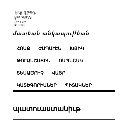
մատեան անկապութեան
ՀՈՍՔ
ԺԱՊԱՒԷՆ
ԽՑԻԿ
ԹՈՒԱՆՇԱՅԻՆ
ՈՍՊՆԵԱԿ
ՏԵՍԱԾՐԻՉ
ՎԱՅՐ
ԿԱՏԵԳՈՐԻԱՆԵՐ
ՊԻՏԱԿՆԵՐ
պատուաստանիւթ