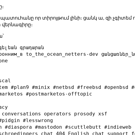
ը։
ր պատուհանը որ տիրոյթում լինի։ ցանկ ա, զի չգիտեմ 
 վերնագիրը։
ա՝
ելեան գրադարան

ронним_в to_the_ocean_netters-dev ցանցառներ_ն
ne

cal

tem #plan9 #minix #netbsd #freebsd #openbsd #g
marketos #postmarketos-offtopic

cy

 conversations operators prosody xsf

#pidgin #lesswrong

n #diaspora #mastodon #scuttlebutt #indieweb

schroedingers_chat 404_English_chat support_f