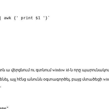
| awk {' print $1 '}`

ն ա վերցնում ու գտնում window id֊ն որը պարունակո
արձնել, այլ հէնց անունն օգտագործել, բայց մտածեցի wi
՝
me"
