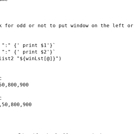
k for odd or not to put window on the left or 
 ":" {' print $1'}`

 ":" {' print $2'}`

list2 "${winLst[@]}")



0,800,900



50,800,900
