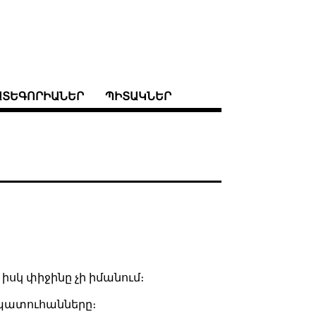
ԱՏԵԳՈՐԻԱՆԵՐ
ՊԻՏԱԿՆԵՐ
սկ փիջինը չի իմանում։
 պատուհանները։