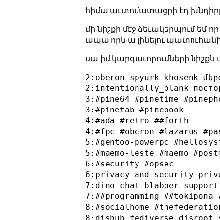
հիմա աւտոմատացրի էդ խնդիր
մի նիշքի մէջ ձեւակերպում եմ ո
ապա որն ա լինելու պատուհանի
սա իմ կարգաւորումների նիշքն 
2:oberon spyurk khosenk մերգ
2:intentionally_blank посто
3:#pine64 #pinetime #pinepho
3:#pinetab #pinebook

4:#ada #retro ##forth

4:#fpc #oberon #lazarus #pas
5:#gentoo-powerpc #hellosys
5:#maemo-leste #maemo #post
6:#security #opsec

6:privacy-and-security priva
7:dino_chat blabber_support
7:##programming ##tokipona 
8:#socialhome #thefederatio
8:dishub fediverse disroot 