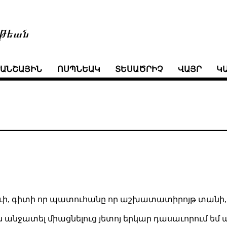
թեան
ՒԱՆՇԱՅԻՆ
ՈՍՊՆԵԱԿ
ՏԵՍԱԾՐԻՉ
ՎԱՅՐ
Կ
ուի, գիտի որ պատուհանը որ աշխատատիրոյթ տանի, ի
անջատել միացնելուց յետոյ երկար դասաւորում եմ