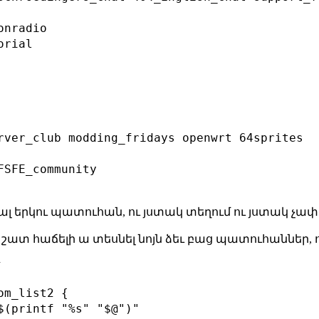
nradio

rial

rver_club modding_fridays openwrt 64sprites

SFE_community

նալ երկու պատուհան, ու յստակ տեղում ու յստակ չափ
, շատ հաճելի ա տեսնել նոյն ձեւ բաց պատուհաններ,
՝
m_list2 {

$(printf "%s" "$@")"
