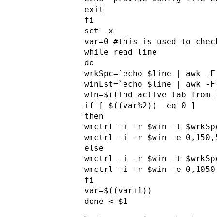
exit

fi

set -x

var=0 #this is used to chec
while read line

do

wrkSpc=`echo $line | awk -F
winLst=`echo $line | awk -F
win=$(find_active_tab_from_
if [ $((var%2)) -eq 0 ]

then

wmctrl -i -r $win -t $wrkSpc
wmctrl -i -r $win -e 0,150,5
else

wmctrl -i -r $win -t $wrkSpc
wmctrl -i -r $win -e 0,1050,
fi

var=$((var+1))
