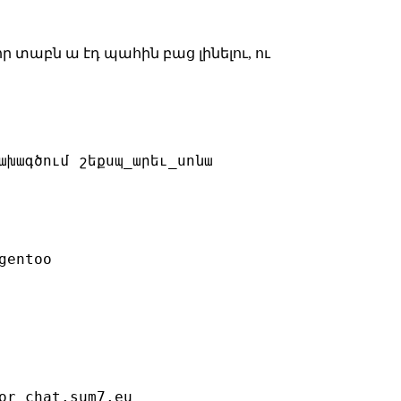
որ տաբն ա էդ պահին բաց լինելու, ու
ախագծում շեքսպ_արեւ_սոնա

entoo

or_chat.sum7.eu
