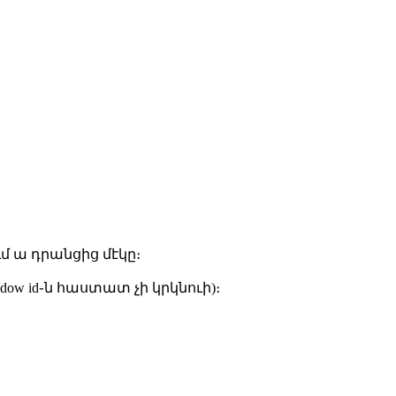
ւմ ա դրանցից մէկը։
ndow id֊ն հաստատ չի կրկնուի)։