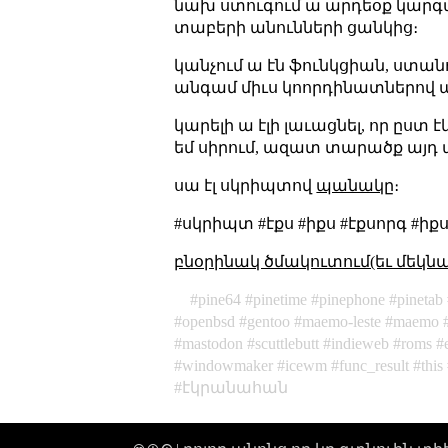
նախ ստուգում ա արդեօք կարգա
տաբերի անունների ցանկից։
կանչում ա էն ֆունկցիան, ստան
անգամ միւս կոորդինատներով 
կարելի ա էլի լաւացնել, որ ըս
եմ սիրում, ազատ տարածք այդ պ
սա էլ սկրիպտով
պանակը
։
#սկրիպտ #էքս #իքս #էքսորգ #ի
բնօրինակ ծմակուտում(եւ մեկն
pine64
pinetime
pinephone
pinetab
openbsd
gentoo
maemo-leste
maemo
mastodon
scuttlebutt
indieweb
roms
windowmaker
icewm
func_result
this
էկրանահան