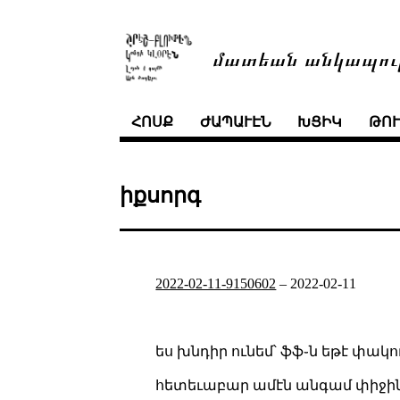
մատեան անկապու
ՀՈՍՔ
ԺԱՊԱՒԷՆ
ԽՑԻԿ
ԹՈ
իքսորգ
2022-02-11-9150602
–
2022-02-11
ես խնդիր ունեմ՝ ֆֆ֊ն եթէ փակ
հետեւաբար ամէն անգամ փիջին 