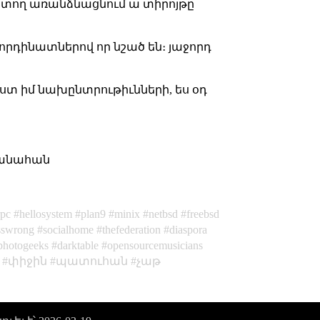
ռ տող առանձնացնում ա տիրոյթը
որդինատներով որ նշած են։ յաջորդ
ըստ իմ նախընտրութիւնների, ես օդ
կրանահան
rpc
hellosystem
plan9
minix
netbsd
freebsd
sswrong
socialhome
thefederation
diaspora
photogeeks
darktable
opensourcemusicians
փիջին
պատուհան
չաթ