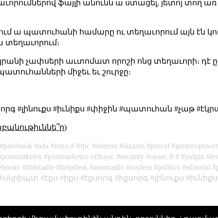
ւորումներով ֆայլի անունն ա ստացել, յետոյ տող ա
ում ա պատուհանի համարը ու տեղաւորում այն էն կո
ա տեղաւորում։
տ էկրանի չափսերի աւտոմատ որոշի ոնց տեղաւորի։ դէ 
ատուհանների միջեւ եւ շուրջը։
քսորգ #լինուքս #իւնիքս #փիջին #պատուհան #չաթ #է
աբանութիւննե՞ր)
pinebook
ada
retro
fpc
oberon
lazarus
pascal
gentoo-powe
postmarketos
postmarketos-offtopic
security
opsec
pidgin
le
ebooks
tilderadio
helpdesk
anonradio
soylent
politics
editorial
սկրիպտ
էքս
իքս
էքսորգ
իքսորգ
լինուքս
իւնիքս