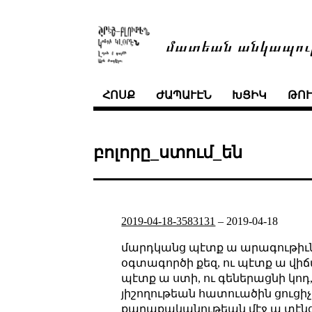
մատեան անկապու
ՀՈՍՔ
ԺԱՊԱՒԷՆ
ԽՑԻԿ
ԹՈ
բոլորը_ստում_են
2019-04-18-3583131
–
2019-04-18
մարդկանց պէտք ա արագութիւն։
օգտագործի քեզ, ու պէտք ա վի
պէտք ա ստի, ու գեներացնի կ
յիշողութեան հատուածին ցուցիչ տ
քաղաքականութեան մէջ ա տէնց։ 