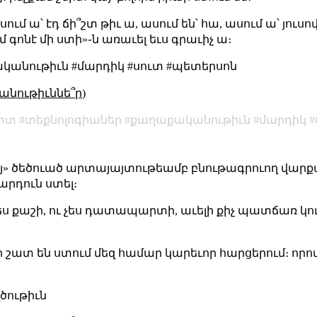
սում ա՝ էդ ճի՞շտ թիւ ա, ասում են՝ հա, ասում ա՝ յուս
գոնէ մի ստի»֊ն առաւել եւս գրաւիչ ա։
կանութիւն #մարդիկ #սուտ #պետերսոն
անութիւննե՞ր)
տտ
տեքնոլոգիաներ
քաղաքականութիւն
մարդիկ
կայ» ծեծուած արտայայտութեամբ բնութագրուող վարք
մարդուն ստել։
չես քաշի, ու չես դատապարտի, աւելի քիչ պատճառ կու
լի շատ են ստում մեզ համար կարեւոր հարցերում։ որ
ղծութիւն