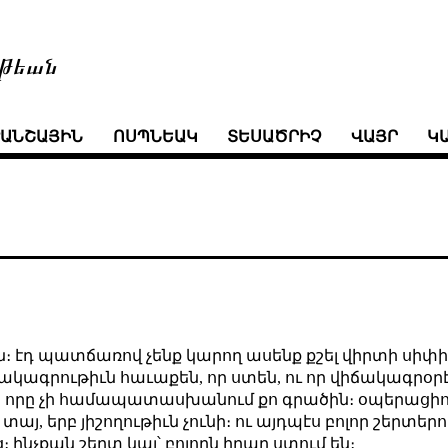
թեան
ՒԱՆՇԱՅԻՆ
ՈՍՊՆԵԱԿ
ՏԵՍԱԾՐԻՉ
ՎԱՅՐ
Կ
 էդ պատճառով չենք կարող ասենք քշել վիրտի սիփի
ճակագրութիւն հաւաքեն, որ ստեն, ու որ վիճակագր
ոդ, որը չի համապատասխանում քո գրածին։ օպերացի
այ, երբ յիշողութիւն չունի։ ու այդպէս բոլոր շերտեր
ինչքան շերտ կայ՝ բոլորն իրար ստում են։