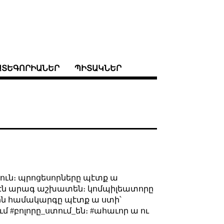
ԱՏԵԳՈՐԻԱՆԵՐ
ՊԻՏԱԿՆԵՐ
ուն։ պրոցեսորները պէտք ա
օրէն արագ աշխատեն։ կոմպիլեատորը
ոն համակարգը պէտք ա ստի՝
ում #բոլորը_ստում_են։ #ահաւոր ա ու