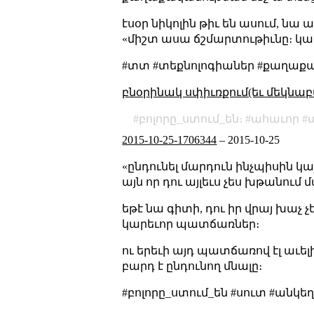
էսօր նիկոլին թիւ են ասում, նա ա
«միշտ ասա ճշմարտութիւնը։ կամ 
#տտ #տեքնոլոգիաներ #քաղաքա
բնօրինակ սփիւռքում(եւ մեկնաբ
բոլորը_ստում_են։
ահաւոր
2015-10-25-1706344
–
2015-10-25
«ընդունել մարդուն ինչպիսին 
այն որ դու այլեւս չես խթանում 
եթէ նա գիտի, դու իր վրայ խաչ 
կարեւոր պատճառներ։
ու երեւի այդ պատճառով էլ աւե
բարդ է ընդունող մնալը։
#բոլորը_ստում_են #սուտ #անկե