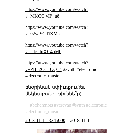
https://www.youtube.com/watch?
v=MKCCjyIP_u8
https://www.youtube.com/watch?
v=02wtSCTtXMk
https://www.youtube.com/watch?
v=UbCIoXC4hM0
https://www.youtube.com/watch?
v=PB_2CC_UQ_4
#synth #electronic
#electronic_music
բնօրինակ սփիւռքում(եւ
մեկնաբանութիւննե՞ր)
bohemnots
yerevan
synth
electronic
electronic_music
2018-11-11-3345900
–
2018-11-11