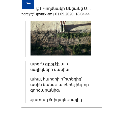
@{ Կողմնակի Անցանց Մ․ ;
norayr@spyurk.am
}
01.09.2020, 18:04:44
արդէն
գրել էի
այս
սալիկների մասին։
ահա, հարցրի ո՞րտեղից՝
ասին ծանօթ ա բերել ինչ֊որ
գործարանից։
#յատակ #դիզայն #սալիկ