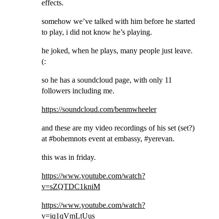
effects.
somehow we’ve talked with him before he started
to play, i did not know he’s playing.
he joked, when he plays, many people just leave.
(:
so he has a soundcloud page, with only 11
followers including me.
https://soundcloud.com/benmwheeler
and these are my video recordings of his set (set?)
at #bohemnots event at embassy, #yerevan.
this was in friday.
https://www.youtube.com/watch?
v=sZQTDC1kniM
https://www.youtube.com/watch?
v=iq1qVmLtUus