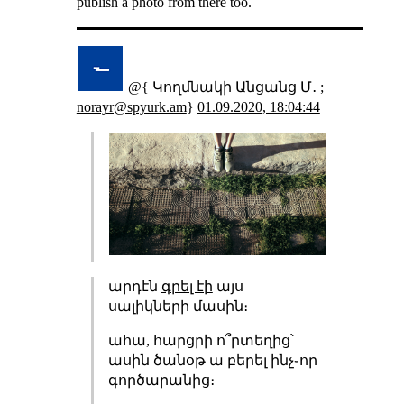
publish a photo from there too.
@{ Կողմնակի Անցանց Մ․ ;
norayr@spyurk.am
}
01.09.2020, 18:04:44
արդէն
գրել էի
այս
սալիկների մասին։
ահա, հարցրի ո՞րտեղից՝
ասին ծանօթ ա բերել ինչ֊որ
գործարանից։