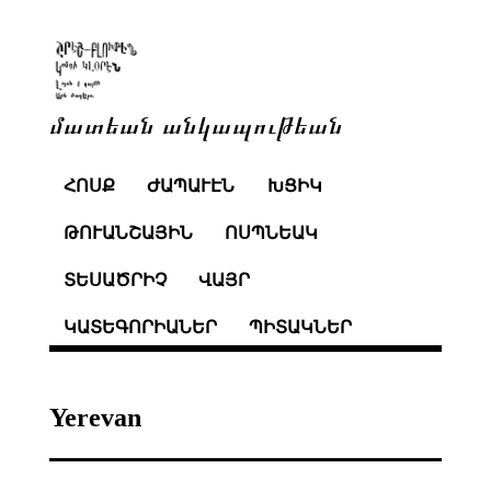
մատեան անկապութեան
ՀՈՍՔ
ԺԱՊԱՒԷՆ
ԽՑԻԿ
ԹՈՒԱՆՇԱՅԻՆ
ՈՍՊՆԵԱԿ
ՏԵՍԱԾՐԻՉ
ՎԱՅՐ
ԿԱՏԵԳՈՐԻԱՆԵՐ
ՊԻՏԱԿՆԵՐ
Yerevan