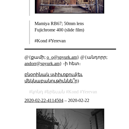
Mamiya RB67; 50mm lens
Fujichrome 400 (slide film)
#Kond #Yerevan
@{քամի;
o_o@spyurk.am
} @{անդորր;
andorr@spyurk.am
} ֊ի հետ։
բնօրինակ սփիւռքում(եւ
մեկնաբանութիւննե՞ր)
կոնդ
երեւան
Kond
Yerevan
2020-02-22-4114504
–
2020-02-22