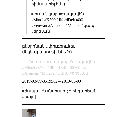
հիմա արել եմ ։)
#լուսանկար #ժապավեն
#MinoltaX700 #IlfordDelta400
#Yerevan #Armenia #Muraba #կապ
#երեւան
բնօրինակ սփիւռքում(եւ
մեկնաբանութիւննե՞ր)
ֆոտո
լուսանկար
ժապավեն
MinoltaX700
IlfordDelta400
Yerevan
Armenia
Muraba
կապ
երեւան
2019-03-09-3519582
–
2019-03-09
#ժապաւէն #նորայր_չիլինգարեան
#հալդի