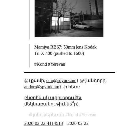
Mamiya RB67; 50mm lens Kodak
Tri-X 400 (pushed to 1600)
#Kond #Yerevan
@{քամի;
o_o@spyurk.am
} @{անդորր;
andorr@spyurk.am
} ֊ի հետ։
բնօրինակ սփիւռքում(եւ
մեկնաբանութիւննե՞ր)
կոնդ
երեւան
Kond
Yerevan
2020-02-22-4114513
–
2020-02-22