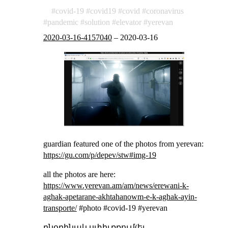
covid-19
covid19
covid
coronavirus
pandemic
solution
elevator
yerevan
2020-03-16-4157040
–
2020-03-16
guardian featured one of the photos from yerevan:
https://gu.com/p/depev/stw#img-19
all the photos are here:
https://www.yerevan.am/am/news/erewani-k-
aghak-apetarane-akhtahanowm-e-k-aghak-ayin-
transporte/
#photo #covid-19 #yerevan
բնօրինակ սփիւռքում(եւ