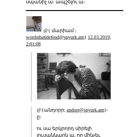
սպանիչ ա։ ապշելու ա։
@{ մարիամ ;
wordsthatidefend@spyurk.am
}
12.03.2019,
2:01:08
@{անդորր;
andorr@spyurk.am
}֊
ը։
ու սա երկրորդ սիրելի
լուսանկարն ա, որ մինչեւ