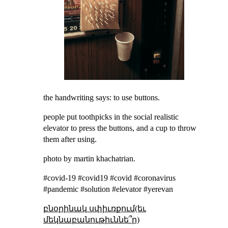
the handwriting says: to use buttons.
people put toothpicks in the social realistic
elevator to press the buttons, and a cup to throw
them after using.
photo by martin khachatrian.
#covid-19 #covid19 #covid #coronavirus
#pandemic #solution #elevator #yerevan
բնօրինակ սփիւռքում(եւ
մեկնաբանութիւննե՞ր)