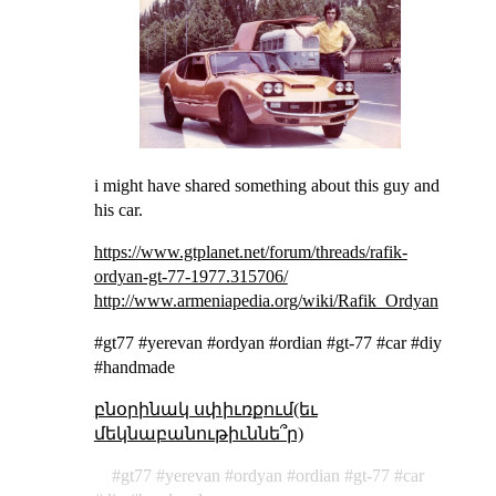
i might have shared something about this guy and
his car.
https://www.gtplanet.net/forum/threads/rafik-
ordyan-gt-77-1977.315706/
http://www.armeniapedia.org/wiki/Rafik_Ordyan
#gt77 #yerevan #ordyan #ordian #gt-77 #car #diy
#handmade
բնօրինակ սփիւռքում(եւ
մեկնաբանութիւննե՞ր)
gt77
yerevan
ordyan
ordian
gt-77
car