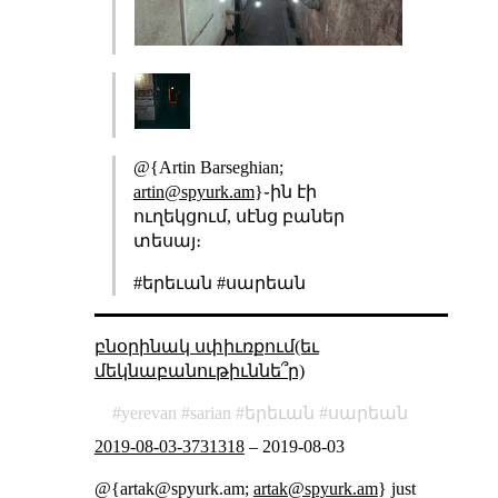
@{Artin Barseghian;
artin@spyurk.am
}֊ին էի
ուղեկցում, սէնց բաներ
տեսայ։
#երեւան #սարեան
բնօրինակ սփիւռքում(եւ
մեկնաբանութիւննե՞ր)
yerevan
sarian
երեւան
սարեան
2019-08-03-3731318
–
2019-08-03
@{artak@spyurk.am;
artak@spyurk.am
} just