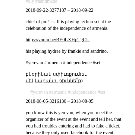
diy
handmade
2018-09-22-3277187
–
2018-09-22
chief of pm’s staff is playing techno set at the
celebration of the independence of armenia.
https://youtu.be/BE0LXHpTgCU
his playing hydrae by frankie and sandrino.
#yerevan #armenia #independence #set
բնօրինակ սփիւռքում(եւ
մեկնաբանութիւննե՞ր)
yerevan
armenia
independence
set
2018-08-05-3216130
–
2018-08-05
you know this is yerevan, when you meet the
organizer of the event at the event and tell her, that
you had troubles entering and had to fake a ticket,
because they only used facebook for the event