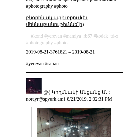
#photography #photo
բնօրինակ սփիւռքում(եւ
մեկնաբանութիւննե՞ր)
kond
yerevan
mamiya_rb67
kodak_tri-x
photography
photo
2019-08-21-3761821
–
2019-08-21
#yerevan #sarian
@{ Կողմնակի Անցանց Մ․ ;
norayr@spyurk.am
}
8/21/2019, 2:32:31 PM