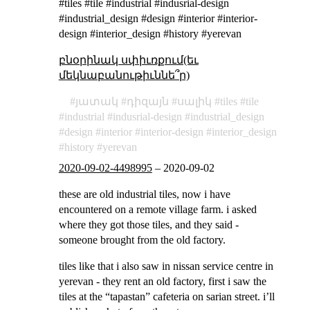
#tiles #tile #industrial #indusrial-design
#industrial_design #design #interior #interior-
design #interior_design #history #yerevan
բնօրինակ սփիւռքում(եւ
մեկնաբանութիւննե՞ր)
յատակ
դիզայն
սալիկ
tiles
tile
industrial
indusrial-design
industrial_design
design
interior
interior-design
interior_design
history
yerevan
2020-09-02-4498995
–
2020-09-02
these are old industrial tiles, now i have
encountered on a remote village farm. i asked
where they got those tiles, and they said -
someone brought from the old factory.
tiles like that i also saw in nissan service centre in
yerevan - they rent an old factory, first i saw the
tiles at the “tapastan” cafeteria on sarian street. i’ll