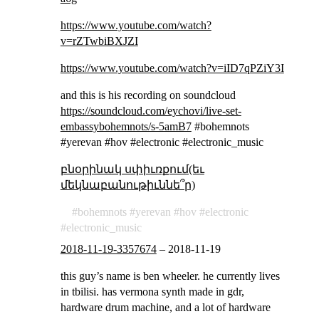
https://www.youtube.com/watch?
v=rZTwbiBXJZI
https://www.youtube.com/watch?v=iID7qPZiY3I
and this is his recording on soundcloud
https://soundcloud.com/eychovi/live-set-
embassybohemnots/s-5amB7
#bohemnots
#yerevan #hov #electronic #electronic_music
բնօրինակ սփիւռքում(եւ
մեկնաբանութիւննե՞ր)
bohemnots
yerevan
hov
electronic
electronic_music
2018-11-19-3357674
–
2018-11-19
this guy’s name is ben wheeler. he currently lives
in tbilisi. has vermona synth made in gdr,
hardware drum machine, and a lot of hardware