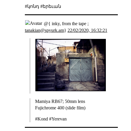
#կոնդ #երեւան
@{ inky, from the tape ;
tanakian@spyurk.am
}
22/02/2020, 16:32:21
Mamiya RB67; 50mm lens
Fujichrome 400 (slide film)
#Kond #Yerevan