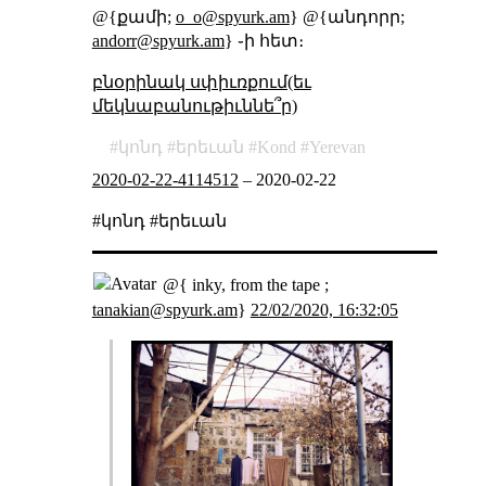
@{քամի;
o_o@spyurk.am
} @{անդորր;
andorr@spyurk.am
} ֊ի հետ։
բնօրինակ սփիւռքում(եւ
մեկնաբանութիւննե՞ր)
կոնդ
երեւան
Kond
Yerevan
2020-02-22-4114512
–
2020-02-22
#կոնդ #երեւան
@{ inky, from the tape ;
tanakian@spyurk.am
}
22/02/2020, 16:32:05