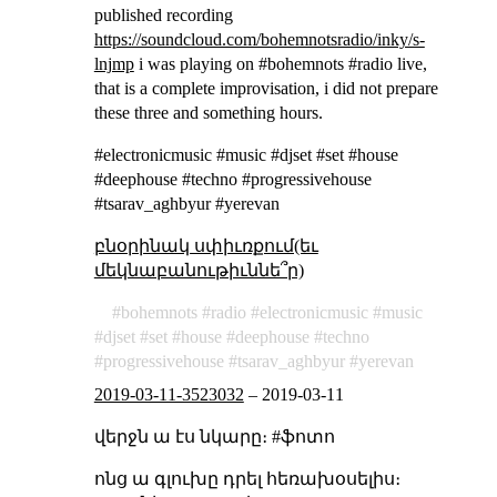
published recording
https://soundcloud.com/bohemnotsradio/inky/s-
lnjmp
i was playing on #bohemnots #radio live,
that is a complete improvisation, i did not prepare
these three and something hours.
#electronicmusic #music #djset #set #house
#deephouse #techno #progressivehouse
#tsarav_aghbyur #yerevan
բնօրինակ սփիւռքում(եւ
մեկնաբանութիւննե՞ր)
bohemnots
radio
electronicmusic
music
djset
set
house
deephouse
techno
progressivehouse
tsarav_aghbyur
yerevan
2019-03-11-3523032
–
2019-03-11
վերջն ա էս նկարը։ #ֆոտո
ոնց ա գլուխը դրել հեռախօսելիս։