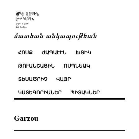
մատեան անկապութեան
ՀՈՍՔ
ԺԱՊԱՒԷՆ
ԽՑԻԿ
ԹՈՒԱՆՇԱՅԻՆ
ՈՍՊՆԵԱԿ
ՏԵՍԱԾՐԻՉ
ՎԱՅՐ
ԿԱՏԵԳՈՐԻԱՆԵՐ
ՊԻՏԱԿՆԵՐ
Garzou