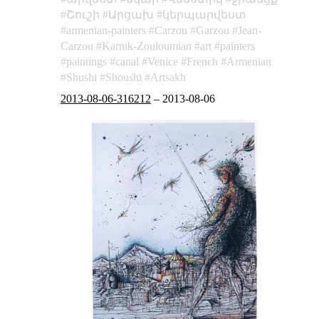
Շուշի
Արցախ
կերպարվեստ
armenian-painters
Carzou
Garzou
Jean-
Carzou
Karnik-Zouloumian
art
painters
paintings
canal
Venice
French
Armenian
Shushi
Shoushi
Artsakh
2013-08-06-316212
–
2013-08-06