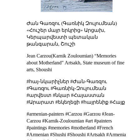
Ժան Գառզու (Գառնիկ Զուլումեան)
«Հուշեր մայր երկրից»
Արցախ,
Կերպարվեստի պետական
թանգարան, Շուշի
Jean Carzou(Karnik Zouloumian)
“Memories
about Motherland"
Artsakh, State museum of fine
arts, Shoushi
#հայ֊նկարիչներ #Ժան֊Գառզու
#Գառզու #Գառնիկ֊Զուլումեան
#արվեստ #նկար #Հայաստան
#Արարատ #եկեղեցի #հայրենիք #Հայք
#armenian-painters #Carzou #Garzou #Jean-
Carzou #Karnik-Zouloumian #art #painters
#paintings #memories #motherland #French
#Armenian #Shushi #Shoushi #Artsakh #Armenia