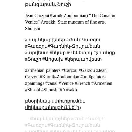
թանգարան, Շուշի
Jean Carzou(Karnik Zouloumian)
“The Canal in
Venice"
Artsakh, State museum of fine arts,
Shoushi
#հայ֊նկարիչներ #Ժան֊Գառզու
#Գառզու #Գառնիկ֊Զուլումեան
#արվեստ #նկար #Վենետիկ #ջրանցք
#Շուշի #Արցախ #կերպարվեստ
#armenian-painters #Carzou #Garzou #Jean-
Carzou #Karnik-Zouloumian #art #painters
#paintings #canal #Venice #French #Armenian
#Shushi #Shoushi #Artsakh
բնօրինակ սփիւռքում(եւ
մեկնաբանութիւննե՞ր)
հայ֊նկարիչներ
Ժան֊Գառզու
Գառզու
Գառնիկ֊Զուլումեան
արվեստ
նկար
Վենետիկ
ջրանցք