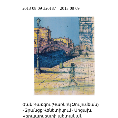
2013-08-09-320187
–
2013-08-09
Ժան Գառզու (Գառնիկ Զուլումեան)
«Ջրանցք Վենետիկում»
Արցախ,
Կերպարվեստի պետական