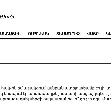
թեան
ՒԱՆՇԱՅԻՆ
ՈՍՊՆԵԱԿ
ՏԵՍԱԾՐԻՉ
ՎԱՅՐ
Կ
ր հակ֊ին եմ աջակցում, այնքան ատելութեամբ էր լի լտ
 երազում էր արտագաղթել ու տարի անց այդպէս էլ ար
մ արտագաղթել սերժի հայաստանից, ի՞նչը չէր դզում։ 