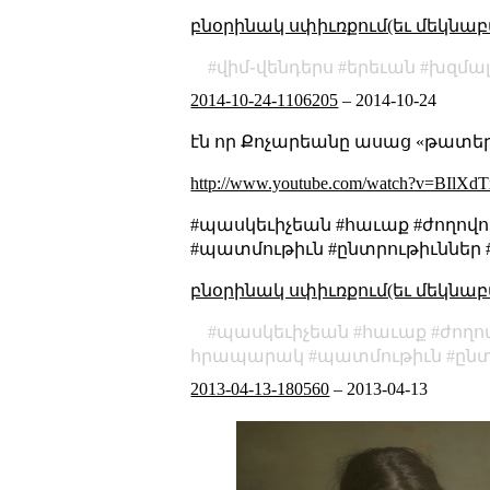
բնօրինակ սփիւռքում(եւ մեկնաբ
վիմ֊վենդերս
երեւան
խզմա
2014-10-24-1106205
–
2014-10-24
էն որ Քոչարեանը ասաց «թատե
http://www.youtube.com/watch?v=BIlX
#պասկեւիչեան #հաւաք #ժողո
#պատմութիւն #ընտրութիւններ #
բնօրինակ սփիւռքում(եւ մեկնաբ
պասկեւիչեան
հաւաք
ժողո
հրապարակ
պատմութիւն
ընտ
2013-04-13-180560
–
2013-04-13