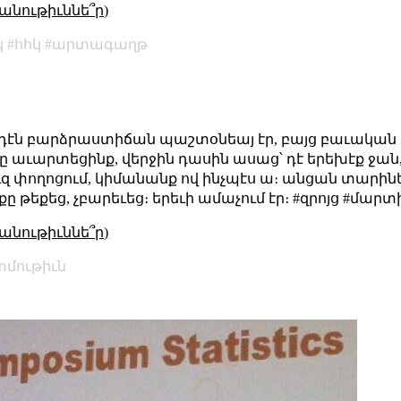
անութիւննե՞ր)
կ
հհկ
արտագաղթ
րդէն բարձրաստիճան պաշտօնեայ էր, բայց բաւական լ
րսը աւարտեցինք, վերջին դասին ասաց՝ դէ երեխէք ջան
ուզ փողոցում, կիմանանք ով ինչպէս ա։ անցան տարին
ը թեքեց, չբարեւեց։ երեւի ամաչում էր։ #զրոյց #մարտ
անութիւննե՞ր)
մութիւն