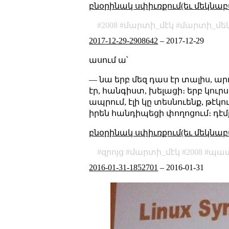
բնօրինակ սփիւռքում(եւ մեկնաբ
2008
մարտի_մէկ
մարտի_մե
2017-12-29-2908642
–
2017-12-29
ասում ա՝
— նա երբ մեզ դաս էր տալիս, ա
էր, հանգիստ, խելացի։ երբ կու
ապրում, էլի կը տեսնուենք, թէկ
իրեն հանդիպեցի փողոցում։ դէմք
բնօրինակ սփիւռքում(եւ մեկնաբ
զրոյց
մարտի_մէկ
2008
պատ
2016-01-31-1852701
–
2016-01-31