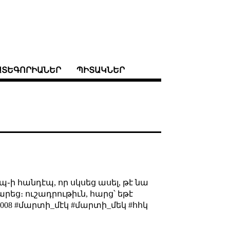
ԱՏԵԳՈՐԻԱՆԵՐ
ՊԻՏԱԿՆԵՐ
պ֊ի հանդէպ, որ սկսեց ասել, թէ նա
եց։ ուշադրութիւն, հարց՝ եթէ
#2008 #մարտի_մէկ #մարտի_մեկ #հհկ