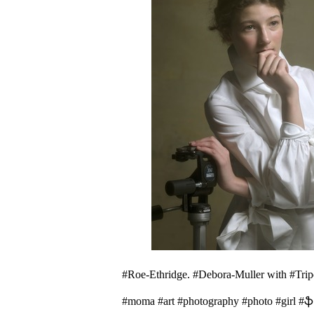
#Roe-Ethridge. #Debora-Muller with #Tripo
#moma #art #photography #photo #gi