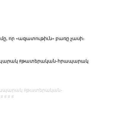
, որ «ազատութիւն» բառը չասի։
֊հրապարակ #թատերական֊հրապարակ
րապարակ
թատերական֊