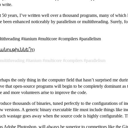
 write.
t 50 years, I’ve written well over a thousand programs, many of which ha
e been enhanced noticeably by parallelism or multithreading. Surely, fo
ithreading #itanium #multicore #compilers #parallelism
անութիւննե՞ր)
multithreading
itanium
multicore
compilers
parallelism
haps the only thing in the computer field that hasn’t surprised me during
believe that open-source programs will begin to be completely dominant
e and more volunteers arise to improve the code.
duce thousands of binaries, tuned perfectly to the configurations of i
ew versions. A generic binary executable file must include things like inef
 such wastage goes away when the source code is highly configurable. T
h as Adobe Photoshop, will always be superior to competitors like the 