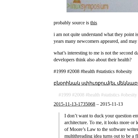
probably source is
this
i am not quite understand what they point is
years many newcomers appeared, and may be 
what’s interesting to me is not the second 
developers think also about their health?
#1999 #2008 #health #statistics #obesity
բնօրինակ սփիւռքում(եւ մեկնաբ
1999
2008
health
statistics
obesity
2015-11-13-1735068
–
2015-11-13
I don’t want to duck your question ent
architecture. To me, it looks more or l
of Moore’s Law to the software writer
multithreading idea turns out to be a 