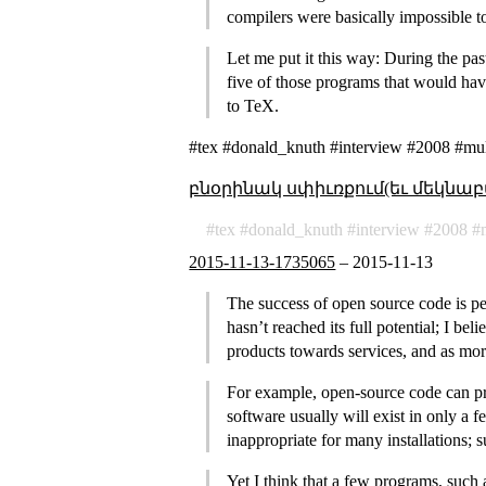
compilers were basically impossible to
Let me put it this way: During the pas
five of those programs that would hav
to TeX.
#tex #donald_knuth #interview #2008 #mult
բնօրինակ սփիւռքում(եւ մեկնաբ
tex
donald_knuth
interview
2008
2015-11-13-1735065
–
2015-11-13
The success of open source code is per
hasn’t reached its full potential; I 
products towards services, and as mor
For example, open-source code can pro
software usually will exist in only a f
inappropriate for many installations;
Yet I think that a few programs, suc