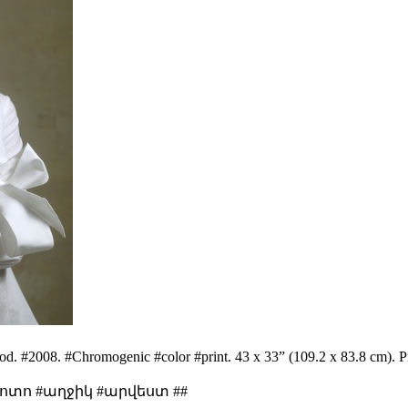
d. #2008. #Chromogenic #color #print. 43 x 33” (109.2 x 83.8 cm). Pr
rl #ֆոտո #աղջիկ #արվեստ ##