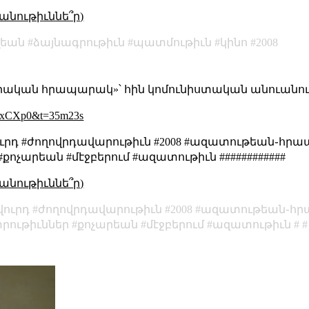
անութիւննե՞ր)
լեան
ձայնագրութիւն
պատմութիւն
կինո
2008
րական հրապարակ»՝ հին կոմունիստական անուանումը
dTxCXp0&t=35m23s
վուրդ #ժողովրդավարութիւն #2008 #ազատութեան
քոչարեան #մէջբերում #ազատութիւն ############
անութիւննե՞ր)
վուրդ
ժողովրդավարութիւն
2008
ազատութեան֊հ
րութիւններ
քոչարեան
մէջբերում
ազատութիւն