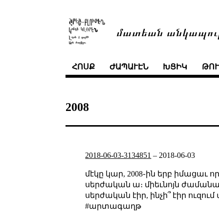
մատեան անկապու
ՀՈՍՔ
ԺԱՊԱՒԷՆ
ԽՑԻԿ
ԹՈ
2008
2018-06-03-3134851
–
2018-06-03
մէկը կար, 2008֊ին երբ իմացաւ ո
սերժական ա։ միեւնոյն ժամանակ
սերժական էիր, ինչի՞ էիր ուզու
#արտագաղթ