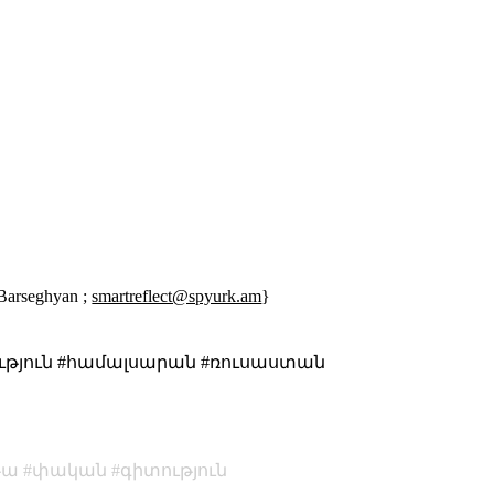
 Barseghyan ;
smartreflect@spyurk.am
}
#գիտություն #համալսարան #ռուսաստան
թա
փական
գիտություն