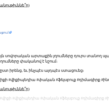
անութիւննե՞ր)
յն սովորական արտաքին յղումները դուրս տանող սլաք
ումները փականով է նշում։
ըստ իրենց, եւ ինչպէս այդպէս ստացուեց։
վիքի #վիքիպեդիա #փական #ֆեյսբուք #դիմագիրք 
անութիւննե՞ր)
վիքի
վիքիպեդիա
փական
ֆեյսբուք
դիմագիրք