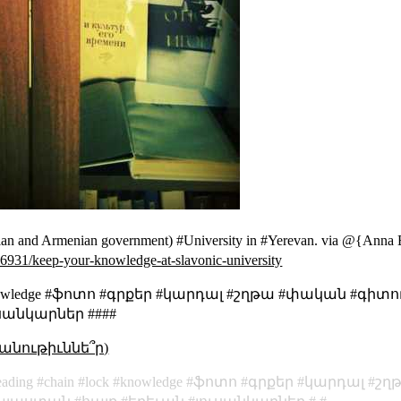
ussian and Armenian government) #University in #Yerevan. via @{Anna
106931/keep-your-knowledge-at-slavonic-university
#lock #knowledge #ֆոտո #գրքեր #կարդալ #շղթա #փական 
սանկարներ ####
անութիւննե՞ր)
eading
chain
lock
knowledge
ֆոտո
գրքեր
կարդալ
շղ