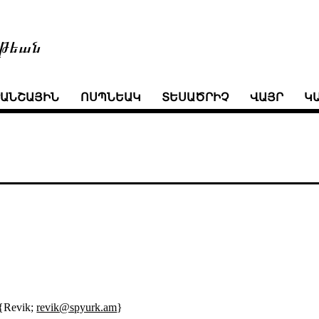
թեան
ՒԱՆՇԱՅԻՆ
ՈՍՊՆԵԱԿ
ՏԵՍԱԾՐԻՉ
ՎԱՅՐ
Կ
{Revik;
revik@spyurk.am
}