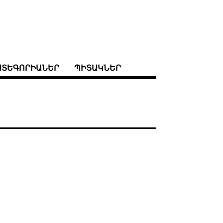
ԱՏԵԳՈՐԻԱՆԵՐ
ՊԻՏԱԿՆԵՐ