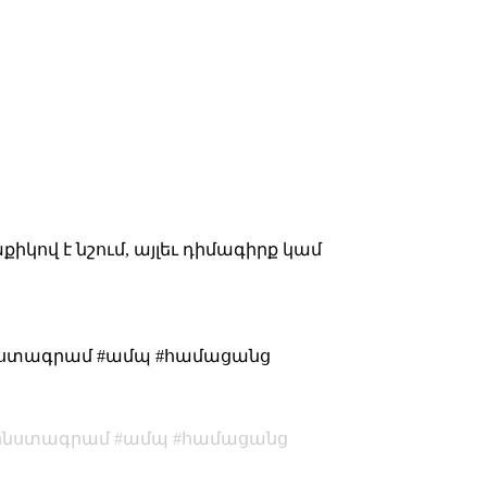
իկով է նշում, այլեւ դիմագիրք կամ
#ինստագրամ #ամպ #համացանց
ինստագրամ
ամպ
համացանց