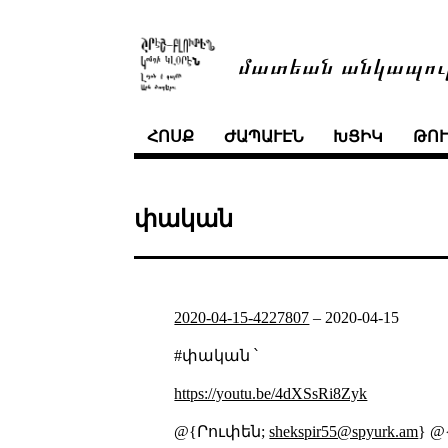
մատեան անկապու
ՀՈՍՔ
ԺԱՊԱՒԷՆ
ԽՑԻԿ
ԹՈ
փական
2020-04-15-4227807
–
2020-04-15
#փական ՝
https://youtu.be/4dXSsRi8Zyk
@{Րուփեն;
shekspir55@spyurk.am
} @