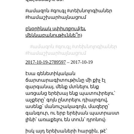
#ամազոն #գուգլ #տեխնոլոգիաներ
#համաշխարհայնացում
բնօրինակ սփիւռքում(եւ
մեկնաբանութիւննե՞ր)
ամազոն
գուգլ
տեխնոլոգիաներ
համաշխարհայնացում
2017-10-19-2789597
–
2017-10-19
էսա գենետիկական
ճարտարագիտութիւնը մի քիչ էլ
զարգանայ, մենք մտնելու ենք
առցանց երեխայ ենք պատուիրելու՝
աչքերը՝ գոյն ընտրելու դիալոգով,
ասենք՝ մանուշակագոյն, մազերը՝
գանգուր, ու երբ երեխան պատրաստ
լինի՝ առաքելու են տուն՝ դրոնով։
իսկ այդ երեխաների հարցին, թէ՝