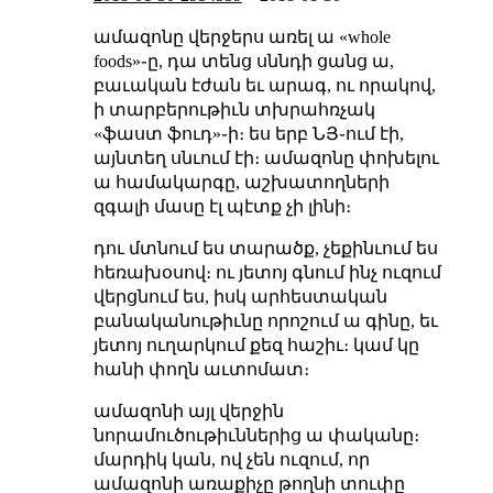
ամազոնը վերջերս առել ա «whole
foods»֊ը, դա տենց սննդի ցանց ա,
բաւական էժան եւ արագ, ու որակով,
ի տարբերութիւն տխրահռչակ
«ֆաստ ֆուդ»֊ի։ ես երբ ՆՅ֊ում էի,
այնտեղ սնւում էի։ ամազոնը փոխելու
ա համակարգը, աշխատողների
զգալի մասը էլ պէտք չի լինի։
դու մտնում ես տարածք, չեքինւում ես
հեռախօսով։ ու յետոյ գնում ինչ ուզում
վերցնում ես, իսկ արհեստական
բանականութիւնը որոշում ա գինը, եւ
յետոյ ուղարկում քեզ հաշիւ։ կամ կը
հանի փողն աւտոմատ։
ամազոնի այլ վերջին
նորամուծութիւններից ա փականը։
մարդիկ կան, ով չեն ուզում, որ
ամազոնի առաքիչը թողնի տուփը