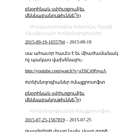
բնօրինակ սփիւռքում(եւ
մեկնաբանութիւննե՞ր)
հակաուտոպիա
սերունդ
կայֆ
կայֆաւատ
տեխնոլոգիաներ
2015-09-19-1655794
–
2015-09-19
սա ահաւոր հաւէս է եւ միաժամանակ
ոչ պակաս վախենալու։
http://youtube.com/watch?v=aThCr0PsyuA
#տեխնոլոգիաներ #մայքրոսոֆտ
բնօրինակ սփիւռքում(եւ
մեկնաբանութիւննե՞ր)
տեխնոլոգիաներ
մայքրոսոֆտ
2015-07-25-1567819
–
2015-07-25
ռասփբերի փայը նաեւ վատ գործ