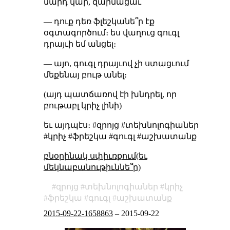
մարդ կար, զարմացաւ՝
— դուք դեռ ֆլեշկանե՞ր էք
օգտագործում։ ես վաղուց գուգլ
դրայւի եմ անցել։
— այո, գուգլ դրայւով չի ստացւում
մեքենայ բութ անել։
(այդ պատճառով էի խնդրել, որ
բութաբլ կրիչ լինի)
եւ այդպէս։ #զրոյց #տեխնոլոգիաներ
#կրիչ #ֆրեշկա #գուգլ #աշխատանք
բնօրինակ սփիւռքում(եւ
մեկնաբանութիւննե՞ր)
զրոյց
տեխնոլոգիաներ
կրիչ
ֆրեշկա
գուգլ
աշխատանք
2015-09-22-1658863
–
2015-09-22