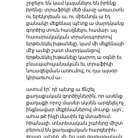
շրջելու են կամ կայանելու են իրենք
իրենց։ տրաֆիկի մեծ մասը առաւօտն
ու երեկոյեան ա, ու միեւնոյն ա էդ
քանակի մեքենայ պէտք ա մարդկանց
գործից տուն հասցնելու համար։ այ
հասարակական տրանսպորտով
երթեւեկել խթանելը, կամ մի մեքենայի
մէջ աւելի շատ մարդկանցով
երթեւեկել խթանելը կարող ա օգնի եւ
բնապահպանական եւ տրաֆիկի
նուազեցման առումով, ու դա այսօր
կիրառւում ա։
ասում էր՝ դէ պէտք ա ճնշել
քաղաքական գործիչներին, որ ասենք
քաղաքի որոշ մասեր սկսեն արգելել ոչ
ինքնավար մեքենաներով մուտք։ այո՛,
ահա թէ ինչի մասին էք մտածում։
հիանալի, տնտեսական շահերը միշտ
բերում են քաղաքական հարցերին։
#բայց_պէտք_չի։ ես այդ քաղաքական