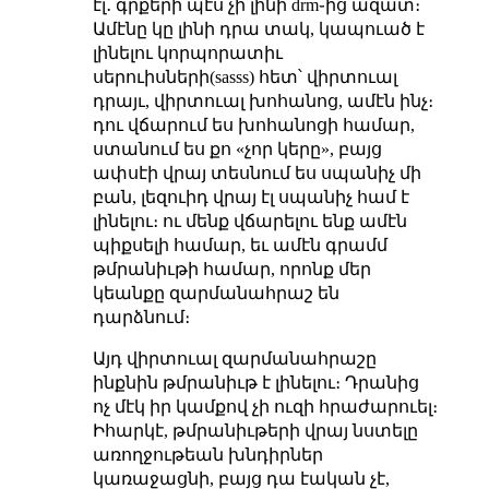
էլ․ գրքերի պէս չի լինի drm֊ից ազատ։
Ամէնը կը լինի դրա տակ, կապուած է
լինելու կորպորատիւ
սերուիսների(sasss) հետ՝ վիրտուալ
դրայւ, վիրտուալ խոհանոց, ամէն ինչ։
դու վճարում ես խոհանոցի համար,
ստանում ես քո «չոր կերը», բայց
ափսէի վրայ տեսնում ես սպանիչ մի
բան, լեզուիդ վրայ էլ սպանիչ համ է
լինելու։ ու մենք վճարելու ենք ամէն
պիքսելի համար, եւ ամէն գրամմ
թմրանիւթի համար, որոնք մեր
կեանքը զարմանահրաշ են
դարձնում։
Այդ վիրտուալ զարմանահրաշը
ինքնին թմրանիւթ է լինելու։ Դրանից
ոչ մէկ իր կամքով չի ուզի հրաժարուել։
Իհարկէ, թմրանիւթերի վրայ նստելը
առողջութեան խնդիրներ
կառաջացնի, բայց դա էական չէ,