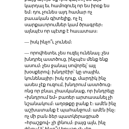
կարդալ եւ համոզուել որ ես իրօք ես
եմ։ դու չունես այդ համար ոչ
բաւական գիտելիք, ոչ էլ
սարքաւորումներ կամ ծրագրեր։
այնպէս որ պէտք է հաւատաս։
— իսկ ինչո՞ւ չունեմ։
— որովհետեւ չես ուզել ունենալ։ չես
խնդրել աստծուց, ինչպէս մենք ենք
ասում։ չես ջանալ սովորել՝ այլ
խօսքերով։ խնդրէիր՝ կը տային,
կունենայիր։ իսկ դուք, մարդիկ ինչ
ասես չէք ուզում, խնդրում աստծուց։
ոնց որ բնաւ չհասկանաք, որ խնդրելը
«խնդրում եմ» բառեր արտասանել չի
նշանակում։ աղօթքը ջանք է։ ամէն ինչ
աշխատանք է պահանջում։ ամէն ինչ։
ոչ մի բան ձեր պատկերացրած
«հրաշքով» չի լինում։ բայց այն, ինչ
լինում է՝ ինչո՞վ հրաշք չէ։ չէք