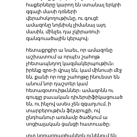
հաքերները կարող են ստանալ երկրի
զգալի մասի դռների
վերահսկողութիւնը, ու գուցէ
ամազոնը նոյնիսկ չիմանայ այդ
մասին, մինչեւ դա չկիրառուի
զանգուածային կերպով։
հետաքրքիր ա նաեւ, որ ամազոնը
աշխատում ա որպէս շահոյթ
չհետապնդող կազմակերպութիւն։
իրենք զրօ֊ի վրայ են, կամ մինուսի մէջ
են, քանի որ ողջ շահոյթը ինուեստ են
անում նոր դաշտեր կամ
հետազօտուիթւններ։ ամազոնն ու
գուգլը բաւական դիւերսիֆիկացուած
են, ու ինչով ասես չեն զգաղւում, ի
տարբերութիւն ֆէյսբուքի, ով
ընդհանուր առմամբ ծածկում ա
սոցիալական ցանցի հատուածը։
տտ կորպորացիաներն ունենում են