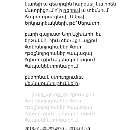
կարելի ա գեւորգին հարցնել, նա իրեն
մատրիցում ո՞ր
դերում
ա տեսնում՝
Ճարտարապետի, Սմիթի,
Երկուորեակների, թէ՞ Սերափի։
բարի գալուստ Նոր Աշխարհ։ եւ
երջանկութիւն ձեզ։ #քուալքոմ
#տեխնոլոգիաներ #տտ
#թեքնոլոգիաներ #ապագայ
#գիտութիւն #կենտրոնացում
#ապակենտրոնացում
բնօրինակ սփիւռքում(եւ
մեկնաբանութիւննե՞ր)
բայց_պէտք_չի։
քուալքոմ
տեխնոլոգիաներ
տտ
թեքնոլոգիաներ
ապագայ
գիտութիւն
կենտրոնացում
ապակենտրոնացում
2018-01-30-2954539
–
2018-01-30