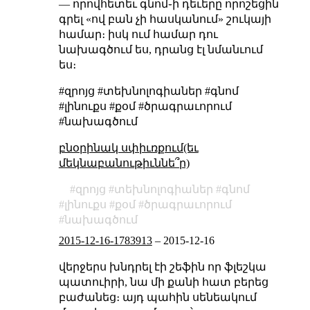
— որովհետեւ գնոմ֊ի դեւերը որոշեցին
գրել «ով բան չի հասկանում» շուկայի
համար։ իսկ ում համար դու
նախագծում ես, դրանց էլ նմանւում
ես։
#զրոյց #տեխնոլոգիաներ #գնոմ
#լինուքս #քօմ #ծրագրաւորում
#նախագծում
բնօրինակ սփիւռքում(եւ
մեկնաբանութիւննե՞ր)
զրոյց
տեխնոլոգիաներ
գնոմ
լինուքս
քօմ
ծրագրաւորում
նախագծում
2015-12-16-1783913
–
2015-12-16
վերջերս խնդրել էի շեֆին որ ֆլեշկա
պատուիրի, նա մի քանի հատ բերեց
բաժանեց։ այդ պահին սենեակում