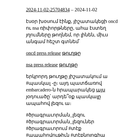
2024-11-02-25704834
–
2024-11-02
էսօր խօսում էինք, յիշատակեցի oncd
ու nsa ռիփորթները, ահա էստեղ
յղումները թողնեմ, որ լինեն, միւս
անգամ հեշտ գտնեմ՝
oncd press release
թուղթը
nsa press release
թուղթը
երկրորդ թուղթը յիշատակում ա
#պասկալ ֊ը։ այդ պատճառով
embarcadero֊ն հրապարակեց
այս
յօդուածը՝ արդե՞օք պասկալը
ապահով լեզու ա։
#ծրագրաւորման_լեզու
#ծրագրաւորման_լեզուներ
#ծրագրաւորում #տէք
#ապահովութիւն #տէքնոլոգիա