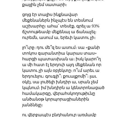
քայլին չեմ սատարի։
ցոյց էր տալիս ինքնավար
մեքենաներն ինչպէս են տեսնում
աշխարհը։ ահա՝ տեսէք, գրել ա 93%
ճշտութեամբ մեքենայ ա ճանաչել։
ուրեմն, ասում ա, երեւի կատու չի։
լո՞ւրջ։ դու մե՞զ ես ասում։ սա «քանի
տոկոս գարանտիա կարաս տաս»
հարցի պատասխան ա։ իսկ կարո՞ղ
ա մի հատ էլ երդուի այդ մեքենան որ
կատու չի այն օբյեկտը։ ո՞ւմ արեւ ա
երդուելու։ գուգլի՞։ քուալքոմի՞։ լաւ
օկէյ, սա լուծելի խնդիր ա, սրան չեմ
կպնում։ իմ խնդիրն ա կենտրոնացած
համակարգը, վերահսկողութիւնը
անծանօթ կորպորացիաներին
յանձնելը։
ու վերջապէս ընդհանուր առմամբ