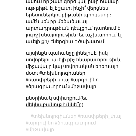
ասում որ շատ գործ կայ ինչի համար
ութ բիթն էլ է շատ։ ինչի՞ վերցնես
երեսուներկու բիթանի պրոցեսոր։
ամէն սենթը մեծածաւալ
արտադրութեան դէպքում դառնում է
լուրջ խնայողութիւն։ եւ աշխարհում էլ
աւելի քիչ էներգիա է ծախսւում։
այսինքն պահանջը լինելու է, իսկ
սովորելու աւելի քիչ հնարաւորութիւն,
միջավայր կայ սովորական երեխայի
մօտ։ #տեխնոլոգիաներ
#ռասփբերի_փայ #արդուինո
#ծրագրաւորում #միջավայր
բնօրինակ սփիւռքում(եւ
մեկնաբանութիւննե՞ր)
տեխնոլոգիաներ
ռասփբերի_փայ
արդուինո
ծրագրաւորում
միջավայր