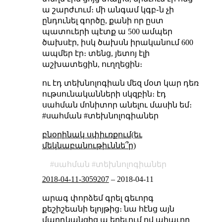
ա շարժւում։ մի անգամ կգբ֊ն չի
ընդունել գործը, քանի որ ըստ
պատուերի պէտք ա 500 ամպեր
ծախսէր, իսկ ծախսն իրականում 600
ապմեր էր։ տենց, յետոյ էլի
աշխատեցին, ուղղեցին։
ու էդ տեխնոլոգիան մեզ մօտ կար դեռ
ութսունականների սկզբին։ էդ
սահման մոնիտոր անելու մասին եմ։
#սահման #տեխնոլոգիաներ
բնօրինակ սփիւռքում(եւ
մեկնաբանութիւննե՞ր)
սահման
տեխնոլոգիաներ
2018-04-11-3059207
–
2018-04-11
արագ փորձեմ գրել գեւորգ
քեշիշեանի ելոյթից։ նա հէնց այն
մարդկանցից ա երեւում ով ահաւոր