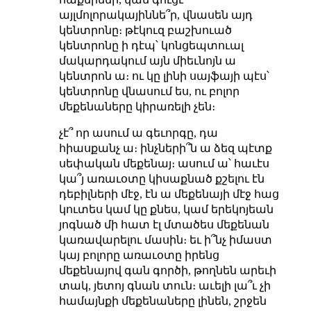
այլմոլորակայիննե՞ր, վնասեն այդ
կենտրոնը։ թէկուզ բաշխուած
կենտրոնը ի դէպ՝ կոնցեպտուալ
մակարդակում այն միեւնոյն ա
կենտրոն ա։ ու կը լինի սայֆայի պէս՝
կենտրոնը վնասում ես, ու բոլոր
մեքենաները կիրառելի չեն։
չէ՞ որ ասում ա գեւորգը, դա
հիասքանչ ա։ ինչների՞ն ա ձեզ պէտք
սեփական մեքենայ։ ասում ա՝ հաւէս
կա՞յ առաւօտը կիսաքնած քշելու էն
դեբիլների մէջ, էն ա մեքենայի մէջ հաց
կուտես կամ կը քնես, կամ երեկոյեան
յոգնած մի հատ էլ մտածես մեքենան
կառավարելու մասին։ եւ ի՞նչ իմաստ
կայ բոլորը առաւօտը իրենց
մեքենայով գան գործի, թողնեն արեւի
տակ, յետոյ գնան տուն։ աւելի լա՞ւ չի
համայնքի մեքենաները լինեն, շրջեն