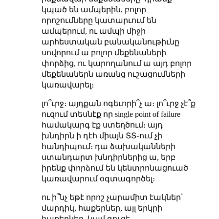
կպած են ամպերին, բոլոր
որոշումները կատարւում են
ամպերում, ու ամպի միջի
արհեստական բանականութիւնը
սովորում ա բոլոր մեքենաների
փորձից, ու կարողանում ա այդ բոլոր
մեքենաներն առանց ուշացումների
կառավարել։
լո՞ւրջ։ այդքան ոգեւորի՞չ ա։ լո՞ւրջ չէ՞ք
ուզում տեսնէք որ single point of failure
համակարգ էք ստեղծում։ այդ
խնդիրն ի դէհ միայն ՏՏ֊ում չի
հանդիպում։ դա ձախականների
ստանդարտ խնդիրներից ա, երբ
իրենք փորձում են կենտրոնացուած
կառավարում օգտագործել։
ու ի՞նչ եթէ որոշ չարամիտ էակներ՝
մարդիկ, հաքերներ, այլ երկրի
հաքերներ, կամ գուցէ