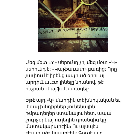
Մեզ մօտ «Y» սերունդ չի, մեզ մօտ «Կ»
սերունդ է։ «Կայֆաւատ» բառից։ Որը
չափում է իրենց ապրած օրուայ
արդիւնաւէտ լինելը նրանով, թէ
ինչքան «կայֆ» է ստացել։
Եթէ այդ «կ» մարդիկ տեխնիկական եւ
լեգալ խնդիրներ չունենային
թմրադեղեր ստանալու հետ, ապա
շուրջօրեայ ուղեղին դրանցից կը
մատակարարէին։ Ու այսպէս
«էշացած» կապրէին։ Գուցէ այդ