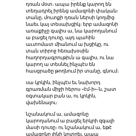
դռան մօտ։ ապա իրենք կարող են
տեղադրել իրենց ամազոնի փական։
տանը, մուտքի դռան ներսի կողմից
նաեւ կայ տեսախցիկ։ երբ ամազոնի
առաքիչը գալիս ա, նա կարողանում
ա բացել դուռը, այդ պահին
աւտոմատ միանում ա խցիկը, ու
տան տիրոջ հեռախօսին
հաղորդագրութիւն ա գալիս, ու նա
կարող ա տեսնել ինչպէս են
հասցրածը թողնում իր տանը, գնում։
սա կրկին, ինչպէս եւ նախորդ
գրառման միջի հերոս «էմ֊ի»֊ն, շատ
օգտակար բան ա, ու կրկին,
վախենալու։
նշանակում ա, ամազոնը
կարողանում ա բացել երկրի զգալի
մասի դուռը։ ու նշանակում ա, եթէ
ամազոնը լինի կոտրել, ապա