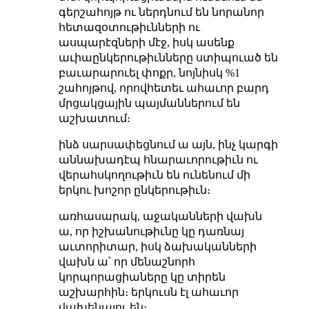
գերշահոյթ ու ներդնում են նորանոր
հետազօտութիւնների ու
ասպարէզների մէջ, իսկ ասենք
աւիաընկերութիւնները ստիպուած են
բաւարարուել փոքր, նոյնիսկ %1
շահոյթով, որովհետեւ ահաւոր բարդ
մրցակցային պայմաններում են
աշխատում։
ինձ սարսափեցնում ա այն, ինչ կարգի
աննախադէպ հնարաւորութիւն ու
վերահսկողութիւն են ունենում մի
երկու խոշոր ընկերութիւն։
առհասարակ, աջականների վախն
ա, որ իշխանութիւնը կը դառնայ
աւտորիտար, իսկ ձախականների
վախն ա՝ որ մենաշնորհ
կորպորացիաները կը տիրեն
աշխարհին։ երկուսն էլ ահաւոր
վախենալու են։