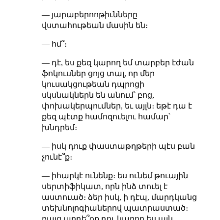
— յարաբերոոթիւնները
վստահութեան մասին են։
— հմ՞։
— դէ, ես քեզ կարող եմ տարբեր էժան
ֆոկուսներ ցոյց տալ, որ մեր
կուսակցութեան դպրոցի
սկսնակներն են անում՝ բոց,
փոխակերպումներ, եւ այլն։ եթէ դա է
քեզ պէտք համոզուելու համար՝
խնդրեմ։
— իսկ դուք փաստաթղթերի պէս բան
չունէ՞ք։
— իհարկէ ունենք։ ես ունեմ թուային
սերտիֆիկատ, որն ինձ տուել է
աստուած։ ձեր իսկ, ի դէպ, մարդկանց
տեխնոլոգիաներով պատրաստած։
բայց արդե՞օք դու կարող ես այն