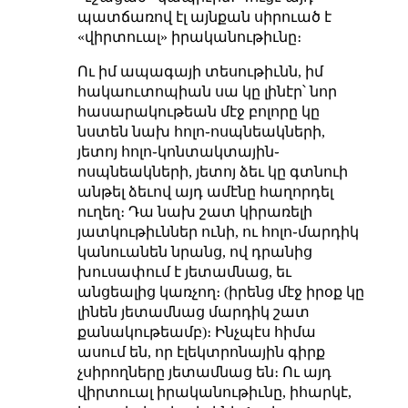
պատճառով էլ այնքան սիրուած է
«վիրտուալ» իրականութիւնը։
Ու իմ ապագայի տեսութիւնն, իմ
հակաուտոպիան սա կը լինէր՝ նոր
հասարակութեան մէջ բոլորը կը
նստեն նախ հոլո֊ոսպնեակների,
յետոյ հոլո֊կոնտակտային֊
ոսպնեակների, յետոյ ձեւ կը գտնուի
անթել ձեւով այդ ամէնը հաղորդել
ուղեղ։ Դա նախ շատ կիրառելի
յատկութիւններ ունի, ու հոլո֊մարդիկ
կանուանեն նրանց, ով դրանից
խուսափում է յետամնաց, եւ
անցեալից կառչող։ (իրենց մէջ իրօք կը
լինեն յետամնաց մարդիկ շատ
քանակութեամբ)։ Ինչպէս հիմա
ասում են, որ էլեկտրոնային գիրք
չսիրողները յետամնաց են։ Ու այդ
վիրտուալ իրականութիւնը, իհարկէ,