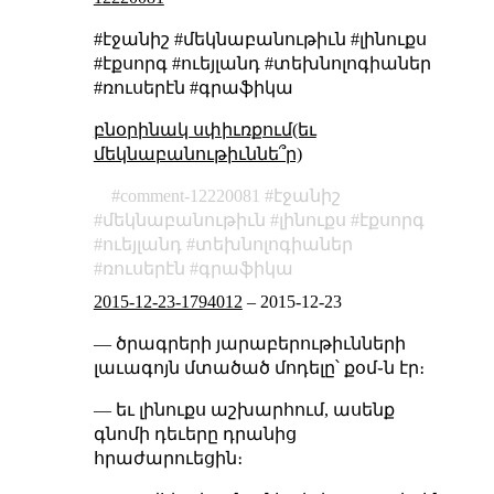
#էջանիշ #մեկնաբանութիւն #լինուքս
#էքսորգ #ուեյլանդ #տեխնոլոգիաներ
#ռուսերէն #գրաֆիկա
բնօրինակ սփիւռքում(եւ
մեկնաբանութիւննե՞ր)
comment-12220081
էջանիշ
մեկնաբանութիւն
լինուքս
էքսորգ
ուեյլանդ
տեխնոլոգիաներ
ռուսերէն
գրաֆիկա
2015-12-23-1794012
–
2015-12-23
— ծրագրերի յարաբերութիւնների
լաւագոյն մտածած մոդելը՝ քօմ֊ն էր։
— եւ լինուքս աշխարհում, ասենք
գնոմի դեւերը դրանից
հրաժարուեցին։