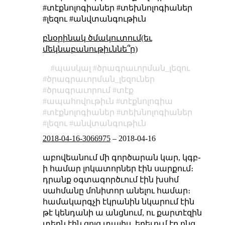
#տէքնոլոգիաներ #տեխնոլոգիաներ
#լեզու #անվտանգութիւն
բնօրինակ ծմակուտում(եւ
մեկնաբանութիւննե՞ր)
պասկալ
ծրագրաւորման_լեզու
ծրագրաւորման_լեզուներ
ծրագրաւորում
տէք
ապահովութիւն
տէքնոլոգիա
տէքնոլոգիաներ
տեխնոլոգիաներ
լեզու
անվտանգութիւն
2018-04-16-3066975
–
2018-04-16
աբովեանում մի գործարան կար, կգբ֊
ի համար լոկատորներ էին սարքում։
դրանք օգտագործւում էին խսհմ
սահմանը մոնիտոր անելու համար։
համակարգչի էկրանին նկարում էին
թէ կենդանի ա անցնում, ու քարտէզին
տեղն էին ցոյց տալիս, երեւում էր ոնց