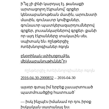
ի՞նչ չի լինի կարդալ էլ․ թանաքի
արտացոլող էկրանով՝ գրքեր
կենսաբանութեան մասին, արուեստի
մասին, գունաւոր կոմիքսներ,
գունաւոր պատկերազարդումներով
գրքեր, լուսանկարներով գրքեր։ քանի
որ այդ էկրանները տակաւին սեւ
սպիտակ են։ #ընթերցիչ
#տեխնոլոգիաներ #գոյն
բնօրինակ սփիւռքում(եւ
մեկնաբանութիւննե՞ր)
ընթերցիչ
տեխնոլոգիաներ
գոյն
2016-04-30-2000832
–
2016-04-30
այսօր գտայ իմ երբեք չաւարտուած
պատմուածքից հատուած՝
— իսկ ինչպէս իմանամ որ դու իրօք
իսկական սատանայ ես։