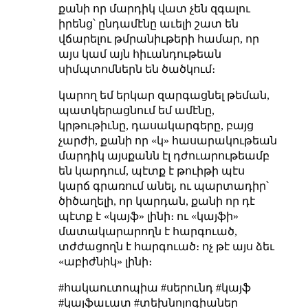
քանի որ մարդիկ վատ չեն զգալու
իրենց՝ ընդամէնը աւելի շատ են
վճարելու թմրանիւթերի համար, որ
այս կամ այն հիւանդութեան
սիմպտոմներն են ծածկում։
կարող եմ երկար զարգացնել թեման,
պատկերացնում եմ ամէնը,
կրթութիւնը, դասակարգերը, բայց
չարժի, քանի որ «կ» հասարակութեան
մարդիկ այսքանն էլ դժուարութեամբ
են կարդում, պէտք է թուիթի պէս
կարճ գրառում անել, ու պարտադիր՝
ծիծաղելի, որ կարդան, քանի որ դէ
պէտք է «կայֆ» լինի։ ու «կայֆի»
մատակարարողն է հարգուած,
տժժացողն է հարգուած։ ոչ թէ այս ձեւ
«աբիժնիկ» լինի։
#հակաուտոպիա #սերունդ #կայֆ
#կայֆաւատ #տեխնոլոգիաներ