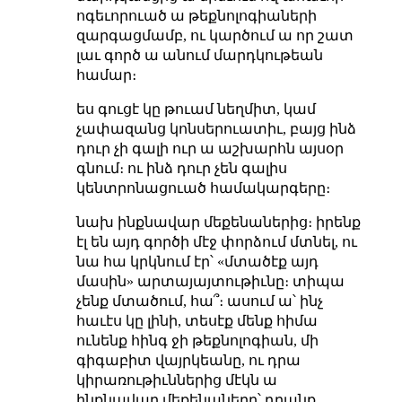
ոգեւորուած ա թեքնոլոգիաների
զարգացմամբ, ու կարծում ա որ շատ
լաւ գործ ա անում մարդկութեան
համար։
ես գուցէ կը թուամ նեղմիտ, կամ
չափազանց կոնսերուատիւ, բայց ինձ
դուր չի գալի ուր ա աշխարհն այսօր
գնում։ ու ինձ դուր չեն գալիս
կենտրոնացուած համակարգերը։
նախ ինքնավար մեքենաներից։ իրենք
էլ են այդ գործի մէջ փորձում մտնել, ու
նա հա կրկնում էր՝ «մտածէք այդ
մասին» արտայայտութիւնը։ տիպա
չենք մտածում, հա՞։ ասում ա՝ ինչ
հաւէս կը լինի, տեսէք մենք հիմա
ունենք հինգ ջի թեքնոլոգիան, մի
գիգաբիտ վայրկեանը, ու դրա
կիրառութիւններից մէկն ա
ինքնավար մեքենաները՝ դրանք