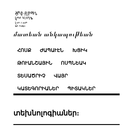
մատեան անկապութեան
ՀՈՍՔ
ԺԱՊԱՒԷՆ
ԽՑԻԿ
ԹՈՒԱՆՇԱՅԻՆ
ՈՍՊՆԵԱԿ
ՏԵՍԱԾՐԻՉ
ՎԱՅՐ
ԿԱՏԵԳՈՐԻԱՆԵՐ
ՊԻՏԱԿՆԵՐ
տեխնոլոգիաներ։