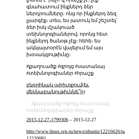
գնահատում ինքներդ ձեր
ներդրումները։ ոնց որ ինքներդ ձեզ
չյարգէք։ տես, ես յատուկ եմ շեշտել՝
ձեր իսկ մշակուած
տեխնոլոգիաներով։ որոնց հետ
ինքներդ ծանօթ չէք։ հեհե։ ես
ակնյայտօրէն վայելում եմ այս
խօսակցութիւնը։
#քաղուածք #զրոյց #սատանայ
#տեխնոլոգիաներ #հրաշք
բնօրինակ սփիւռքում(եւ
մեկնաբանութիւննե՞ր)
քաղուածք
զրոյց
սատանայ
տեխնոլոգիաներ
հրաշք
2015-12-27-1799306
–
2015-12-27
http://www.linux.org.ru/news/ubuntu/12216626/page1#
12220081