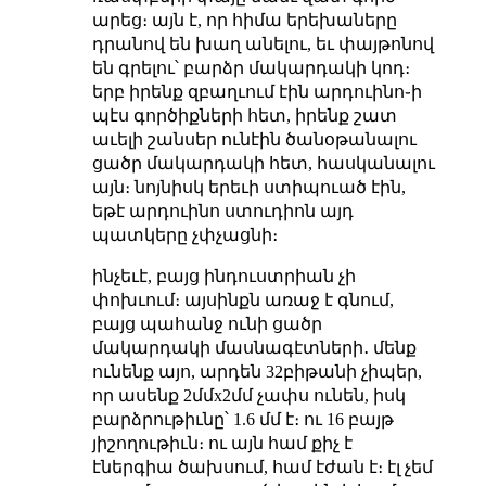
արեց։ այն է, որ հիմա երեխաները
դրանով են խաղ անելու, եւ փայթոնով
են գրելու՝ բարձր մակարդակի կոդ։
երբ իրենք զբաղւում էին արդուինո֊ի
պէս գործիքների հետ, իրենք շատ
աւելի շանսեր ունէին ծանօթանալու
ցածր մակարդակի հետ, հասկանալու
այն։ նոյնիսկ երեւի ստիպուած էին,
եթէ արդուինո ստուդիոն այդ
պատկերը չփչացնի։
ինչեւէ, բայց ինդուստրիան չի
փոխւում։ այսինքն առաջ է գնում,
բայց պահանջ ունի ցածր
մակարդակի մասնագէտների․ մենք
ունենք այո, արդեն 32բիթանի չիպեր,
որ ասենք 2մմx2մմ չափս ունեն, իսկ
բարձրութիւնը՝ 1.6 մմ է։ ու 16 բայթ
յիշողութիւն։ ու այն համ քիչ է
էներգիա ծախսում, համ էժան է։ էլ չեմ