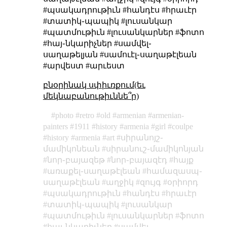
#պսակադրութիւն #հանդէս #հրաւէր
#տատիկ֊պապիկ #լուսանկար
#պատմութիւն #լուսանկարներ #ֆոտո
#հայ֊նկարիչներ #սամվել֊
սաղաթելյան #սամուէլ֊սաղաթէլեան
#արվեստ #արւեստ
բնօրինակ սփիւռքում(եւ
մեկնաբանութիւննե՞ր)
photo
retro
old
armenian
armenian-
painters
1911
history
armenia
girl
coulpe
history
armenia
art
սիրանոյշ֊
մամիկոնեան
սիրանուշ֊մամիկոնյան
նոր֊բայազեթ
նոր֊բայազէդ
հայք
առաքել֊սաղաթէլեան
համազասպ֊
սաղաթէլեան
աղջիկ
զույգ
օրիորդ
պսակադրութիւն
հանդէս
հրաւէր
տատիկ֊պապիկ
լուսանկար
պատմութիւն
լուսանկարներ
ֆոտո
հայ֊նկարիչներ
սամվել֊