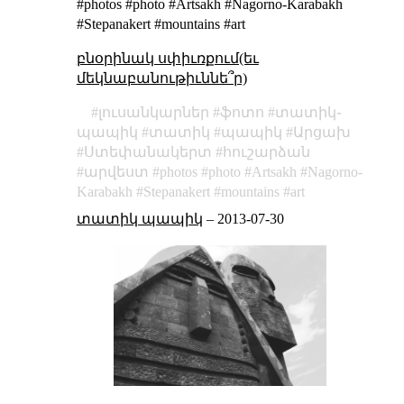
#photos #photo #Artsakh #Nagorno-Karabakh
#Stepanakert #mountains #art
բնօրինակ սփիւռքում(եւ
մեկնաբանութիւննե՞ր)
լուսանկարներ
ֆոտո
տատիկ֊
պապիկ
տատիկ
պապիկ
Արցախ
Ստեփանակերտ
հուշարձան
արվեստ
photos
photo
Artsakh
Nagorno-
Karabakh
Stepanakert
mountains
art
տատիկ պապիկ
–
2013-07-30