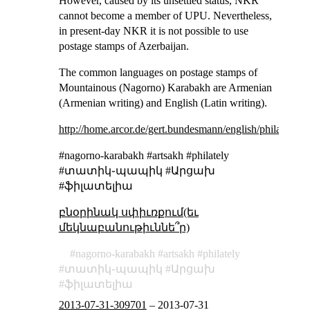
However, caused by its unsettled status, NKR
cannot become a member of UPU. Nevertheless,
in present-day NKR it is not possible to use
postage stamps of Azerbaijan.
The common languages on postage stamps of
Mountainous (Nagorno) Karabakh are Armenian
(Armenian writing) and English (Latin writing).
http://home.arcor.de/gert.bundesmann/english/philately/n
#nagorno-karabakh #artsakh #philately
#տատիկ֊պապիկ #Արցախ
#ֆիլատելիա
բնօրինակ սփիւռքում(եւ
մեկնաբանութիւննե՞ր)
nagorno-karabakh
artsakh
philately
տատիկ֊պապիկ
Արցախ
ֆիլատելիա
2013-07-31-309701
–
2013-07-31