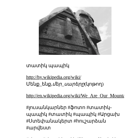
տատիկ պապիկ
http://hy.wikipedia.org/wiki/
Մենք_ենք,
մեր_սարերը
(կոթող)
http://en.wikipedia.org/wiki/We_Are_Our_Mountains
#լուսանկարներ #ֆոտո #տատիկ֊
պապիկ #տատիկ #պապիկ #Արցախ
#Ստեփանակերտ #հուշարձան
#արվեստ