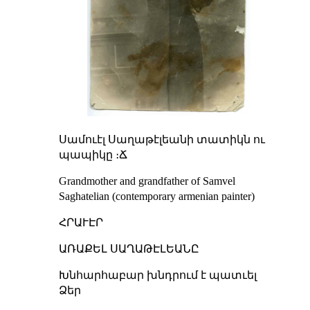
Սամուէլ Սաղաթէլեանի տատիկն ու
պապիկը ։Ճ
Grandmother and grandfather of Samvel
Saghatelian (contemporary armenian painter)
ՀՐԱՒԷՐ
ԱՌԱՔԵԼ ՍԱՂԱԹԷԼԵԱՆԸ
Խնհարհաբար խնդրում է պատւել
Ձեր