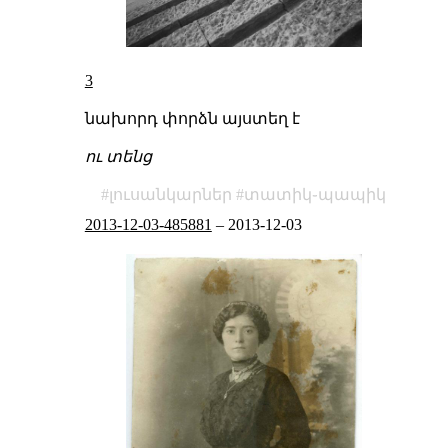
3
նախորդ
փորձն
այստեղ է
ու տենց
լուսանկարներ
տատիկ֊պապիկ
2013-12-03-485881
–
2013-12-03