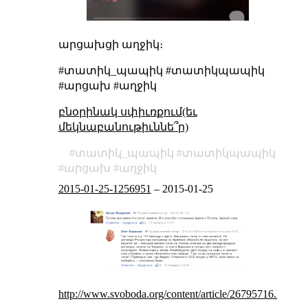
արցախցի աղջիկ։
#տատիկ_պապիկ #տատիկպապիկ
#արցախ #աղջիկ
բնօրինակ սփիւռքում(եւ
մեկնաբանութիւննե՞ր)
տատիկ_պապիկ
տատիկպապիկ
արցախ
աղջիկ
2015-01-25-1256951
–
2015-01-25
http://www.svoboda.org/content/article/26795716.html