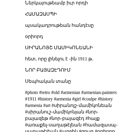
Ներկայութեամբ իւր որդի
ՀԱՄԱԶԱՍՊԻ
պսակադրութեան հանդէսը
օրիորդ
ՍԻՐԱՆՈՅՇ ՄԱՄԻԿՈՆԵԱՆԻ
հետ, որը լինելու է ֊ին 1911 թ․
ՆՈՐ ԲԱՅԱԶԷԴՈՒՄ
Սեպհական տանը
#photo #retro #old #armenian #armenian-painters
#1911 #history #armenia #girl #coulpe #history
#armenia #art #սիրանոյշ֊մամիկոնեան
#սիրանուշ֊մամիկոնյան #նոր֊
բայազեթ #նոր֊բայազէդ #հայք
#առաքել֊սաղաթէլեան #համազասպ֊
սաղաթէլեան #աղջիկ #զույգ #օրիորդ