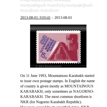
սաղաթելյան
սամուէլ֊սաղաթէլեան
արվեստ
արւեստ
2013-08-01-310141
–
2013-08-01
On 11 June 1993, Mountainous Karabakh started
to issue own postage stamps. In English the name
of country is given mostly as MOUNTAINOUS
KARABAKH, only sometimes as NAGORNO-
KARABAKH. The most common shortform is
NKR (for Nagorno Karabakh Republic).