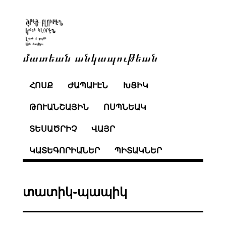
մատեան անկապութեան
ՀՈՍՔ
ԺԱՊԱՒԷՆ
ԽՑԻԿ
ԹՈՒԱՆՇԱՅԻՆ
ՈՍՊՆԵԱԿ
ՏԵՍԱԾՐԻՉ
ՎԱՅՐ
ԿԱՏԵԳՈՐԻԱՆԵՐ
ՊԻՏԱԿՆԵՐ
տատիկ֊պապիկ