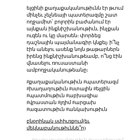
ելցինի քաղաքականութիւնն էր թւում
մինչեւ չեչնեայի պատերազմը շատ
ողջամիտ՝ բոլորին բաժանում էր
այնքան ինքնիշխանութիւն, ինչքան
ուզեն ու կը մարսեն։ փորձեց
դաշնային պայմանագիր կնքել։ ի՞նչ
էին անելու ասենք նոյն թաթարներն
իրենց ինքնիշխանութեամբ, ո՞նց էին
վնասելու ռուսաստանի
ամբողջականութեանը։
#քաղաքականութիւն #պատերազմ
#խաղաղութիւն #ստալին #ելցին
#պատմութիւն #աբխազիա
#վրաստան #լղիմ #արցախ
#ազատութիւն #անկախութիւն
բնօրինակ սփիւռքում(եւ
մեկնաբանութիւննե՞ր)
քաղաքականութիւն
պատերազմ