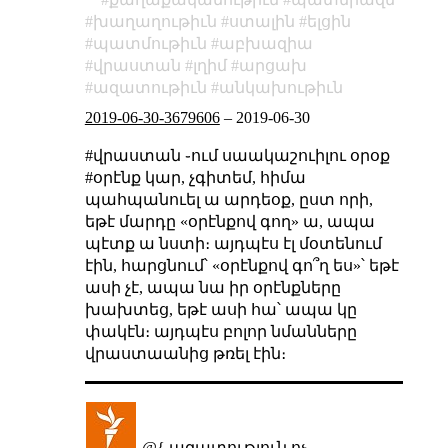
խաղաղութիւն
ստալին
ելցին
պատմութիւն
աբխազիա
վրաստան
լղիմ
արցախ
ազատութիւն
անկախութիւն
2019-06-30-3679606
–
2019-06-30
#վրաստան ֊ում սաակաշուիլու օրօք
#օրէնք կար, չգիտեմ, հիմա
պահպանուել ա արդեօք, ըստ որի,
եթէ մարդը «օրէնքով գող» ա, ապա
պէտք ա նստի։ այդպէս էլ մօտենում
էին, հարցնում՝ «օրէնքով գո՞ղ ես»՝ եթէ
ասի չէ, ապա նա իր օրէնքները
խախտեց, եթէ ասի հա՝ ապա կը
փակէն։ այդպէս բոլոր նմանները
վրաստաանից թռել էին։
@{ ազատություն ոչ