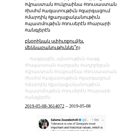
#վրաստան #ուկրաինա #ռուսաստան
#խսհմ #ազատութիւն #զարգացում
#մարդիկ #քաղաքականութիւն
#պատմութիւն #ռուսերէն #հարարի
#անգլերէն
բնօրինակ սփիւռքում(եւ
մեկնաբանութիւննե՞ր)
ազգային_պետութիւն
ազգ
հայաստան
արցախ
ադրբեջան
վրաստան
ուկրաինա
ռուսաստան
խսհմ
ազատութիւն
զարգացում
մարդիկ
քաղաքականութիւն
պատմութիւն
ռուսերէն
հարարի
անգլերէն
2019-05-08-3614072
–
2019-05-08