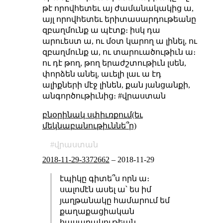
թէ որովհետեւ այ ժամանակակից ա,
այլ որովհետեւ երիտասարդութեանը
զբաղմունք ա պէտք։ իսկ դա
արուեստ ա, ու մօտ կարող ա լինել, ու
զբաղմունք ա, ու տարուածութիւն ա։
ու դէ թող, թող երաժշտութիւն լսեն,
փորձեն անել, աւելի լաւ ա էդ
ալիքների մէջ լինեն, քան յանցանքի,
անգործութիւնից։ #վրաստան
բնօրինակ սփիւռքում(եւ
մեկնաբանութիւննե՞ր)
վրաստան
2018-11-29-3372662
–
2018-11-29
էպիկը գիտե՞ս որն ա։
սալոմէն ասել ա՝ ես իմ
յաղթանակը համարում եմ
քաղաքացիական
հասարակութեան