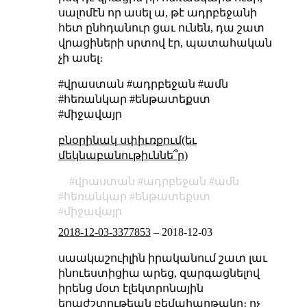
սալոմէն որ ասել ա, թէ ադրբեջանի
հետ ընհդանուր ցաւ ունեն, դա շատ
վրացիների սրտով էր, պատահական
չի ասել։
#վրաստան #ադրբեջան #ամն
#հեռանկար #ենթատեքստ
#միջավայր
բնօրինակ սփիւռքում(եւ
մեկնաբանութիւննե՞ր)
վրաստան
ադրբեջան
ամն
հեռանկար
ենթատեքստ
միջավայր
2018-12-03-3377853
–
2018-12-03
սաակաշուիլին իրականում շատ լաւ
ինուեստիցիա արեց, զարգացնելով
իրենց մօտ էլեկտրոնային
երաժշտութեան բեմահարթակը։ ոչ