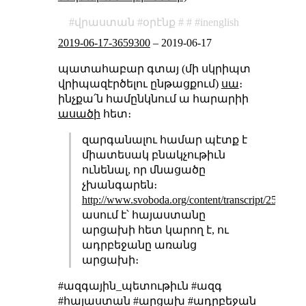
վրաստան
օրէնք
inenglish
2019-06-17-3659300
–
2019-06-17
պատահաբար գտայ (մի սկրիպտ
վրիպազէրծելու ընթացքում)
սա
։
ինչքա՛ն համընկնում ա հարարիի
ասածի
հետ։
զարգանալու համար պէտք է
միատեսակ բնակչութիւն
ունենալ, որ մնացածը
չխանգարեն։
http://www.svoboda.org/content/transcript/2544799
ասում է՝ հայաստանը
արցախի հետ կարող է, ու
ադրբեջանը առանց
արցախի։
#ազգային_պետութիւն #ազգ
#հայաստան #արցախ #ադրբեջան