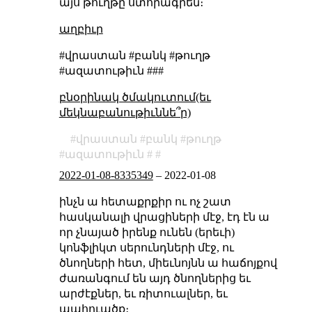
այս թուղթը ստորագրեն։
աղբիւր
#վրաստան #բանկ #թուղթ
#ազատութիւն ###
բնօրինակ ծմակուտում(եւ
մեկնաբանութիւննե՞ր)
վրաստան
բանկ
թուղթ
ազատութիւն
2022-01-08-8335349
–
2022-01-08
ինչն ա հետաքրքիր ու ոչ շատ
հասկանալի վրացիների մէջ, էդ էն ա
որ չնայած իրենք ունեն (երեւի)
կոնֆլիկտ սերունդների մէջ, ու
ծնողների հետ, միեւնոյնն ա հաճոյքով
ժառանգում են այդ ծնողներից եւ
արժէքներ, եւ ռիտուալներ, եւ
պահուածք։