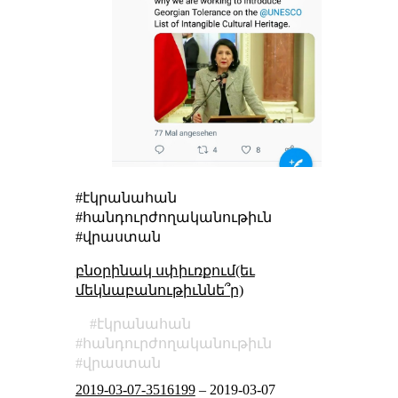
#էկրանահան
#հանդուրժողականութիւն
#վրաստան
բնօրինակ սփիւռքում(եւ
մեկնաբանութիւննե՞ր)
էկրանահան
հանդուրժողականութիւն
վրաստան
2019-03-07-3516199
–
2019-03-07