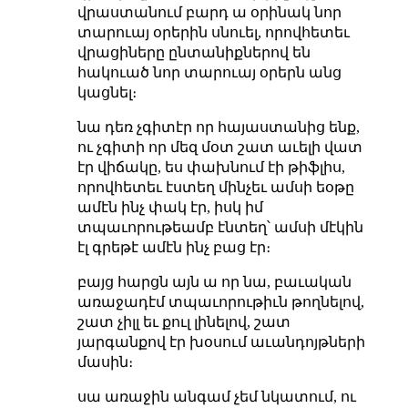
վրաստանում բարդ ա օրինակ նոր
տարուայ օրերին սնուել, որովհետեւ
վրացիները ընտանիքներով են
հակուած նոր տարուայ օրերն անց
կացնել։
նա դեռ չգիտէր որ հայաստանից ենք,
ու չգիտի որ մեզ մօտ շատ աւելի վատ
էր վիճակը, ես փախնում էի թիֆլիս,
որովհետեւ էստեղ մինչեւ ամսի եօթը
ամէն ինչ փակ էր, իսկ իմ
տպաւորութեամբ էնտեղ՝ ամսի մէկին
էլ գրեթէ ամէն ինչ բաց էր։
բայց հարցն այն ա որ նա, բաւական
առաջադէմ տպաւորութիւն թողնելով,
շատ չիլլ եւ քուլ լինելով, շատ
յարգանքով էր խօսում աւանդոյթների
մասին։
սա առաջին անգամ չեմ նկատում, ու