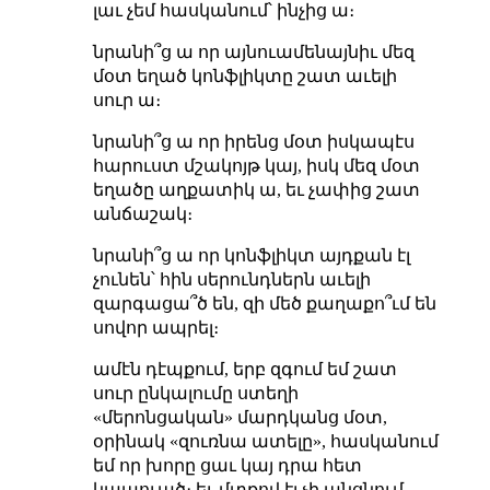
լաւ չեմ հասկանում՝ ինչից ա։
նրանի՞ց ա որ այնուամենայնիւ մեզ
մօտ եղած կոնֆլիկտը շատ աւելի
սուր ա։
նրանի՞ց ա որ իրենց մօտ իսկապէս
հարուստ մշակոյթ կայ, իսկ մեզ մօտ
եղածը աղքատիկ ա, եւ չափից շատ
անճաշակ։
նրանի՞ց ա որ կոնֆլիկտ այդքան էլ
չունեն՝ հին սերունդներն աւելի
զարգացա՞ծ են, զի մեծ քաղաքո՞ւմ են
սովոր ապրել։
ամէն դէպքում, երբ զգում եմ շատ
սուր ընկալումը ստեղի
«մերոնցական» մարդկանց մօտ,
օրինակ «զուռնա ատելը», հասկանում
եմ որ խորը ցաւ կայ դրա հետ
կապուած։ եւ մտքով էլ չի անցնում