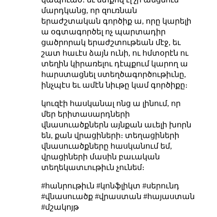
մարդկանց, որ զուռնան
երաժշտական գործիք ա, որը կարելի
ա օգտագործել ոչ պարտադիր
ցածրորակ երաժշտութեան մէջ, եւ
շատ հաւէս ձայն ունի, ու հմտօրէն ու
տեղին կիրառելու դէպքում կարող ա
հարստացնել ստեղծագործութիւնը,
ինչպէս եւ ամէն նիւթը կամ գործիքը։
կուզէի հասկանալ ոնց ա լինում, որ
մեր երիտասարդների
վնասուածքներն այնքան աւելի խորն
են, քան վրացիների։ տեղացիների
վնասուածքները հասկանում եմ,
վրացիների մասին բաւական
տեղեկատւութիւն չունեմ։
#հանրութիւն #կոնֆլիկտ #սերունդ
#վնասուածք #վրաստան #հայաստան
#մշակոյթ