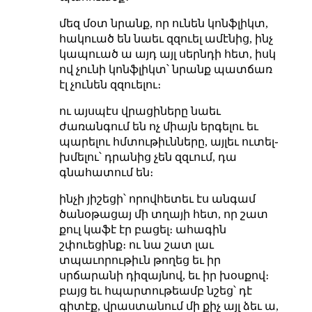
մեզ մօտ նրանք, որ ունեն կոնֆլիկտ,
հակուած են նաեւ զզուել ամէնից, ինչ
կապուած ա այդ այլ սերնդի հետ, իսկ
ով չունի կոնֆլիկտ՝ նրանք պատճառ
էլ չունեն զզուելու։
ու այսպէս վրացիները նաեւ
ժառանգում են ոչ միայն երգելու եւ
պարելու հմտութիւնները, այլեւ ուտել֊
խմելու՝ դրանից չեն զզւում, դա
գնահատում են։
ինչի յիշեցի՝ որովհետեւ էս անգամ
ծանօթացայ մի տղայի հետ, որ շատ
քուլ կաֆէ էր բացել։ ահագին
շփուեցինք։ ու նա շատ լաւ
տպաւորութիւն թողեց եւ իր
սրճարանի դիզայնով, եւ իր խօսքով։
բայց եւ հպարտութեամբ նշեց՝ դէ
գիտէք, վրաստանում մի քիչ այլ ձեւ ա,