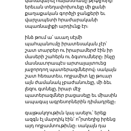
կառավարել հայաստանը թիֆլիսից։
երեւան տեղափոխուելը մի քանի
քաղաքական գործչի ջանքերի եւ
վարչապետի հրաժարականի
սպառնալիքի արդիւնք էր։
ինձ թում ա՝ աւաղ սէյմի
պահպանումը իրատեսական չէր՝
շատ տարբեր ու իրարամերժ էին իր
մասերի շահերն ու ձգտումները։ ինչը
մասնաւորապէս արտայայտուեց
յաջորդող պատերազմներով։ սակայն
շատ հեռատես, ողջամիտ կը թուար
այն ժամանակ չբաժանուելը, մի ձեւ
լեզու գտնելը, իրար մէջ
պատերազմներ բացասելը եւ միասին
ապագայ ագրեսորներին դիմադրելը։
գայթակղութիւն կայ ասելու՝ երեք
ազգն էլ մարդիկ էին՝ ո՞րտեղից իրենց
այդ ողջամտութիւնը։ սակայն դա