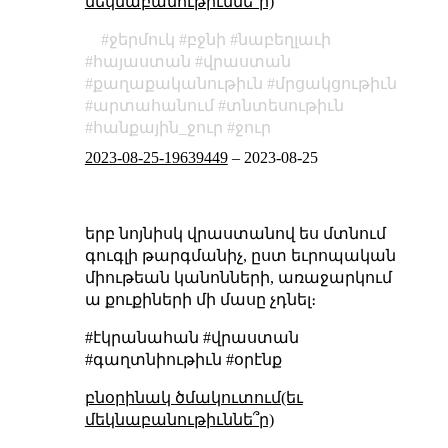
մեկնաբանութիւննե՞ր)
ջերմուկ
բջնի
նաբեղլաւի
հայաստան
վրաստան
քաղաքականութիւն
մրցակցութիւն
արտահանում
տնտեսութիւն
հանքային_ջուր
ջուր
2023-08-25-19639449
–
2023-08-25
երբ նոյնիսկ վրաստանով ես մտնում
գուգլի թարգմանիչ, ըստ եւրոպական
միութեան կանոնների, առաջարկում
ա քուքիների մի մասը չդնել։
#էկրանահան #վրաստան
#գաղտնիութիւն #օրէնք
բնօրինակ ծմակուտում(եւ
մեկնաբանութիւննե՞ր)