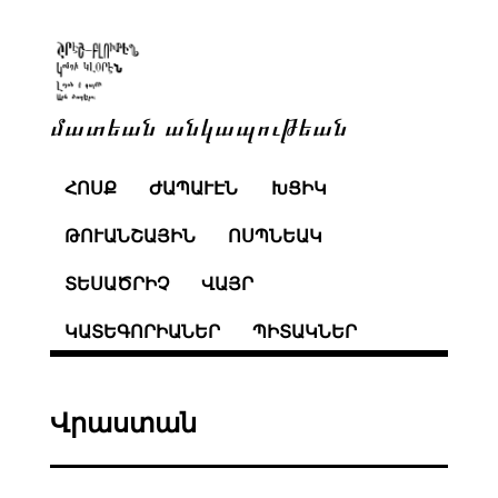
մատեան անկապութեան
ՀՈՍՔ
ԺԱՊԱՒԷՆ
ԽՑԻԿ
ԹՈՒԱՆՇԱՅԻՆ
ՈՍՊՆԵԱԿ
ՏԵՍԱԾՐԻՉ
ՎԱՅՐ
ԿԱՏԵԳՈՐԻԱՆԵՐ
ՊԻՏԱԿՆԵՐ
Վրաստան