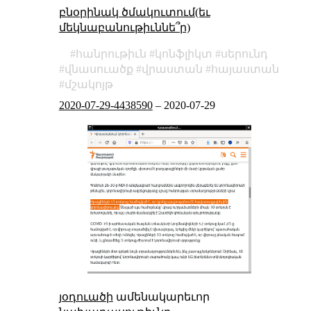
բնօրինակ ծմակուտում(եւ
մեկնաբանութիւննե՞ր)
հանրութիւն
կոնֆլիկտ
սերունդ
վնասուածք
վրաստան
հայաստան
մշակոյթ
2020-07-29-4438590
–
2020-07-29
յօդուածի
ամենակարեւոր