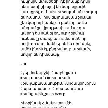
ու կրկին մտածեցի՝ դէ իրանք դրսի
ինուեստիցիայով են նաբեղլաւին
լաւացրել, ու նաեւ եւրոպական շուկայ
են հանում, իսկ եւրոպական շուկայ
չես կարող հանել մի բան որ ամէն
անգամ քո վրայ թափւում ա։ դա
կարող ես հանել ռդ, ուր ջերմուկ
ունենալը փառք ա, ու մարդիկ որ
սովէտի պայմաններին են դիմացել,
ամէն ինչին էլ, ընդհանուր առմամբ,
սովոր են դիմանալ։
էհ։
#ջերմուկ #բջնի #նաբեղլաւի
#հայաստան #վրաստան
#քաղաքականութիւն #մրցակցութիւն
#արտահանում #տնտեսութիւն
#հանքային_ջուր #ջուր
բնօրինակ ծմակուտում(եւ