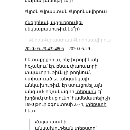
նախադասութիւնը։
#կրօն #վրաստան #կորոնավիրուս
բնօրինակ սփիւռքում(եւ
մեկնաբանութիւննե՞ր)
կրօն
վրաստան
կորոնավիրուս
2020-05-29-4324805
–
2020-05-29
հետաքրքիր ա, ինչ իւրօրինակ
հռչակում էր, բնաւ փառաւորի
տպաւորութիւն չի թողնում,
ստիպուած եւ անցանկալի
անկախութիւն էր ստացուել այն
անգամ։ հռչակագրի
տեքստն
էլ՝
խղճուկ տեսք ունի՝ համեմատելի չի
1990 թուի օգոստոսի 23֊ի,
տեքստի
հետ։
Հայաստանի
անկախութեան տեքստը՝