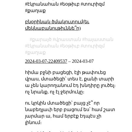
#էկրանահան #եօթիւբ #տուրիզմ
#քաղաք
բնօրինակ ծմակուտում(եւ
մեկնաբանութիւննե՞ր)
քարայծ
վրաստան
հայաստան
էկրանահան
եօթիւբ
տուրիզմ
քաղաք
2024-03-07-22409537
–
2024-03-07
հիմա բջնի բացեցի, էլի թափուեց
վրաս, մտածեցի՝ տես է, քանի տարի
ա չեն կարողանում էդ խնդիրը լուծել։
ոչ նրանք, ոչ էլ ջերմուկը։
ու կրկին մտածեցի՝ բայց չէ՞ որ
նաբեղլաւի երբ բացում ես՝ համ շատ
յարմար ա, համ երբէք էդպէս չի
լինում։