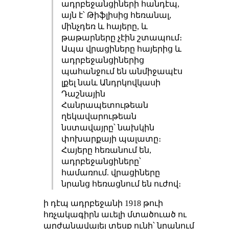
ադրբեջանցիների հանդէպ,
այն է՝ Թիֆլիսից հեռանալ,
մինչդեռ և հայերը, և
թաթարները չէին շտապում։
Ապա վրացիները հայերից և
ադրբեջանցիներից
պահանջում են անմիջապէս
լքել նաև Անդրկովկասի
Դաշնային
Հանրապետութեան
ղեկավարութեան
նստավայրը՝ նախկին
փոխարքայի պալատը։
Հայերը հեռանում են,
ադրբեջանցիները՝
համառում. վրացիները
նրանց հեռացնում են ուժով։
ի դէպ ադրբեջանի 1918 թուի
հռչակագիրն աւելի մտածուած ու
արժանավայել
տեսք
ունի՝ նրանում