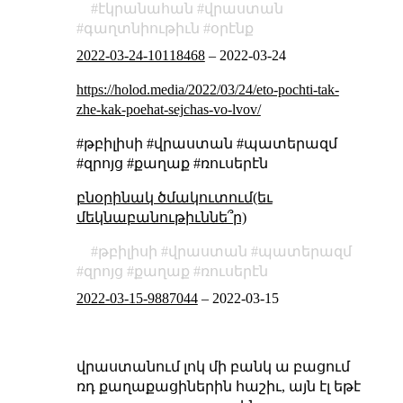
էկրանահան
վրաստան
գաղտնիութիւն
օրէնք
2022-03-24-10118468
–
2022-03-24
https://holod.media/2022/03/24/eto-pochti-tak-
zhe-kak-poehat-sejchas-vo-lvov/
#թբիլիսի #վրաստան #պատերազմ
#զրոյց #քաղաք #ռուսերէն
բնօրինակ ծմակուտում(եւ
մեկնաբանութիւննե՞ր)
թբիլիսի
վրաստան
պատերազմ
զրոյց
քաղաք
ռուսերէն
2022-03-15-9887044
–
2022-03-15
վրաստանում լոկ մի բանկ ա բացում
ռդ քաղաքացիներին հաշիւ, այն էլ եթէ