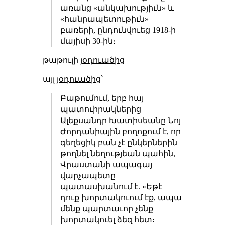
առանց «անկախությիւն» և
«հանրապետութիւն»
բառերի, ընդունվուեց 1918-ի
մայիսի 30-ին։
թաթուլի
յօդուածից
այլ
յօդուածից
՝
Բաթումում, երբ հայ
պատուիրակներից
Ալեքսանդր Խատիսեանը Նոյ
Ժորդանիային բողոքում է, որ
գեղեցիկ բան չէ ընկերներին
թողնել նեղությեան պահին,
Վրաստանի ապագայ
վարչապետը
պատասխանում է. «Եթէ
դուք խորտակուում էք, ապա
մենք պարտաւոր չենք
խորտակուել ձեզ հետ։