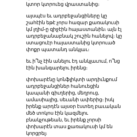
կտոր կտրուեց վրաստանից։
այսպէս եւ ադրբեջանցիները կը
շահէին եթէ չորս հազար քառակուսի
կմ լղիմ֊ը զիջէին հայաստանին։ այն էլ
ադրբեջանաբնակ շուշին հանելով։ կը
ստացուէր հայաստանից կտրուած
փոքր պատանդ անկլաւ։
եւ ի՞նչ էին անելու էդ անկլաւում, ո՞նց
էին խանգարելու իրենց։
փոխարէնը կոնֆլիկտի արդիւնքում
ադրբեջանցիներ հանուեցին
կապանի գիւղերից, մեղրուց,
ամասիայից, սեւանի ափերից։ իսկ
իրենք արդէն այսօր էստեղ բաւական
մեծ տոկոս էին կազմելու
բնակչութեան, եւ իրենք չորսի
փոխարէն տաս քառակուսի կմ են
կորցրել։