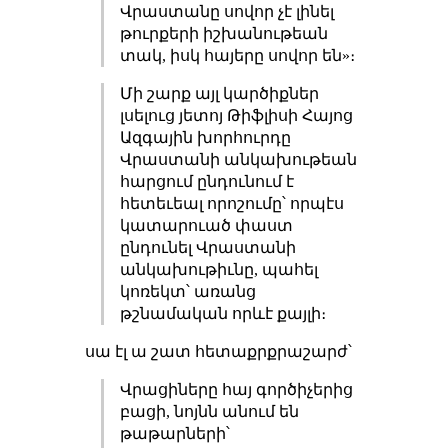
Վրաստանը սովոր չէ լինել
թուրքերի իշխանութեան
տակ, իսկ հայերը սովոր են»։
Մի շարք այլ կարծիքներ
լսելուց յետոյ Թիֆլիսի Հայոց
Ազգային խորհուրդը
Վրաստանի անկախութեան
հարցում ընդունում է
հետեւեալ որոշումը՝ որպէս
կատարուած փաստ
ընդունել Վրաստանի
անկախութիւնը, պահել
կոռեկտ՝ առանց
թշնամական որևէ քայլի։
սա էլ ա շատ հետաքրքրաշարժ՝
Վրացիները հայ գործիչերից
բացի, նոյնն անում են
թաթարների՝