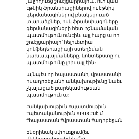
յաջողուեց շուէյցարիայում, ուր կան
էթնիկ ֆրանսիացիներով ու էթնիկ
գերմանացիներով բնակեցուած
տարածքներ, իսկ ֆրանսիացիները
գերմանացիների հետ թշնամական
պատմութիւն ունէին։ այլ հարց ա որ
շուէյցարիայի՝ հելուետիա
կոնֆեդերացիայի ստեղծման
նախապայմանները, կոնտեքստը ու
պատմութիւնը լրիւ այլ էին։
այնպէս որ հայաստանի, վրաստանի
ու ադրբեջանի անկախութիւնը նաեւ
չկայացած բարեկամութեան
պատմութիւն ա։
#անկախութիւն #պատմութիւն
#պետականութիւն #1918 #սէյմ
#հայաստան #վրաստան #ադրբեջան
բնօրինակ սփիւռքում(եւ
մեկնաբանութիւննե՞ր)